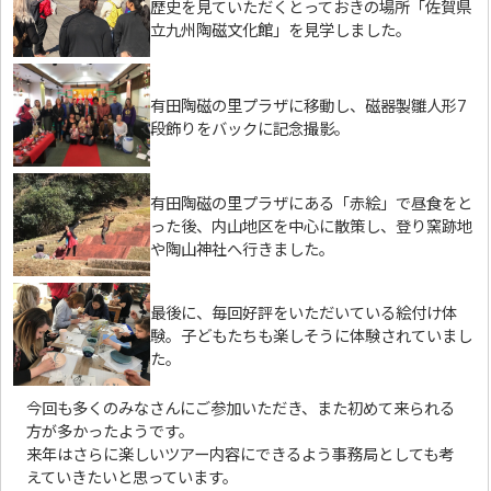
歴史を見ていただくとっておきの場所「佐賀県
立九州陶磁文化館」を見学しました。
有田陶磁の里プラザに移動し、磁器製雛人形7
段飾りをバックに記念撮影。
有田陶磁の里プラザにある「赤絵」で昼食をと
った後、内山地区を中心に散策し、登り窯跡地
や陶山神社へ行きました。
最後に、毎回好評をいただいている絵付け体
験。子どもたちも楽しそうに体験されていまし
た。
今回も多くのみなさんにご参加いただき、また初めて来られる
方が多かったようです。
来年はさらに楽しいツアー内容にできるよう事務局としても考
えていきたいと思っています。