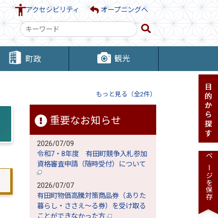
アクセシビリティ
オープニングへ
検
索
キ
観光
町政
ー
ワ
ー
もっと見る（全2件）
ド
重要なお知らせ
2026/07/09
令和7・8年度 有田町競争入札参加
ページを保存
資格審査申請（随時受付）について
2026/07/07
有田町物価高騰対策商品券（ありた
暮らし・ささえ～る券）を受け取る
ことができなかった方