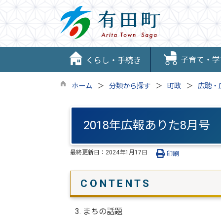
子育て・学
くらし・手続き
ホーム
分類から探す
町政
広聴・
2018年広報ありた8月号
最終更新日：
2024年1月17日
印刷
C O N T E N T S
3. まちの話題