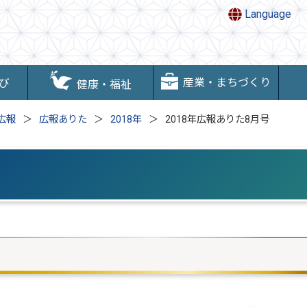
Language
産業・まちづくり
び
健康・福祉
広報
広報ありた
2018年
2018年広報ありた8月号