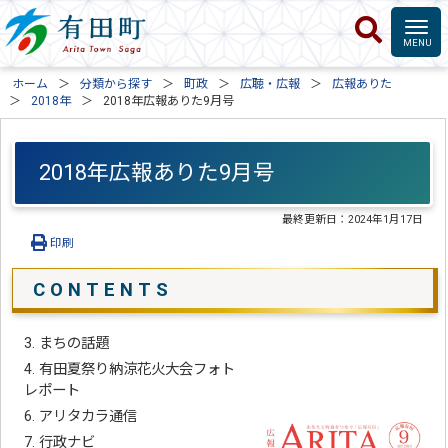
ホーム
分類から探す
町政
広聴・広報
広報ありた
2018年
2018年広報ありた9月号
2018年広報ありた9月号
最終更新日：
2024年1月17日
印刷
C O N T E N T S
3. まちの話題
4. 有田夏祭り納涼花火大会フォト
レポート
6. アリタカラ通信
7. 行政ナビ