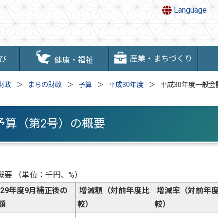
Language
産業・まちづくり
び
健康・福祉
財政
まちの財政
予算
平成30年度
平成30年度一般会
予算（第2号）の概要
概要 （単位：千円、%）
29年度9月補正後の
増減額（対前年度比
増減率（対前年
額
較）
較）