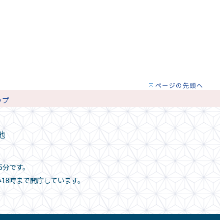
ページの先頭へ
ップ
地
5分です。
み18時まで開庁しています。