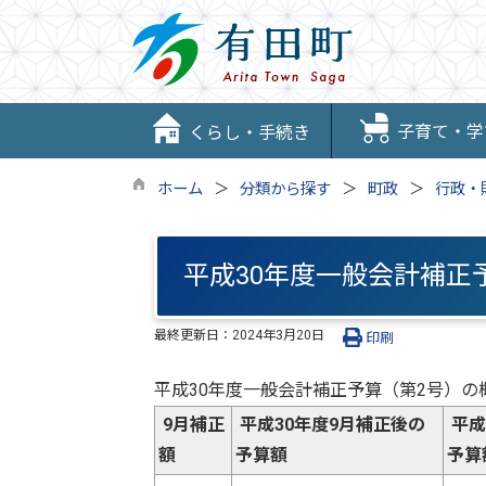
子育て・学
くらし・手続き
ホーム
分類から探す
町政
行政・
平成30年度一般会計補正
最終更新日：
2024年3月20日
印刷
平成30年度一般会計補正予算（第2号）の
9月補正
平成30年度9月補正後の
平成
額
予算額
予算