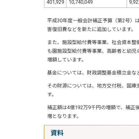
401,929
10,740,049
9,92
平成30年度一般会計補正予算（第2号）
害復旧費などを新たに追加しています。
また、施設型給付費等事業、社会資本整
も園施設型給付費等事業、高齢者と幼児
増額しています。
基金については、財政調整基金積立金な
その財源については、地方交付税、国庫
す。
補正額は4億192万9千円の増額で、補正後
増となります。
資料