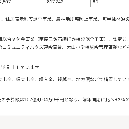
2,807
817,242
8.2
は、住居表示制度調査事業、農林地崩壊防止事業、町単独林道
備総合交付金事業（南原三領石線ほか橋梁保全工事）、認定こ
のコミュニティハウス建設事業、大山小学校施設管理事業など
どを計上しています。
支出金、県支出金、繰入金、繰越金、地方債などで措置してい
の予算額は107億4,004万9千円となり、前年同期に比べ8.2％