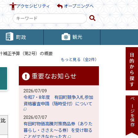
アクセシビリティ
オープニングへ
検
索
キ
観光
町政
ー
ワ
計補正予算（第2号）の概要
ー
もっと見る（全2件）
ド
重要なお知らせ
2026/07/09
令和7・8年度 有田町競争入札参加
ページを保存
資格審査申請（随時受付）について
2026/07/07
度比
有田町物価高騰対策商品券（ありた
暮らし・ささえ～る券）を受け取る
ことができなかった方