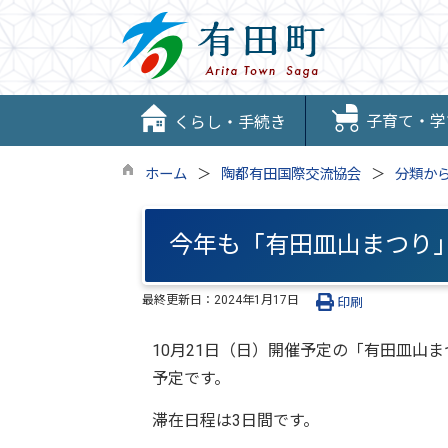
子育て・学
くらし・手続き
ホーム
陶都有田国際交流協会
分類か
今年も「有田皿山まつり
最終更新日：
2024年1月17日
印刷
10月21日（日）開催予定の「有田皿山ま
予定です。
滞在日程は3日間です。