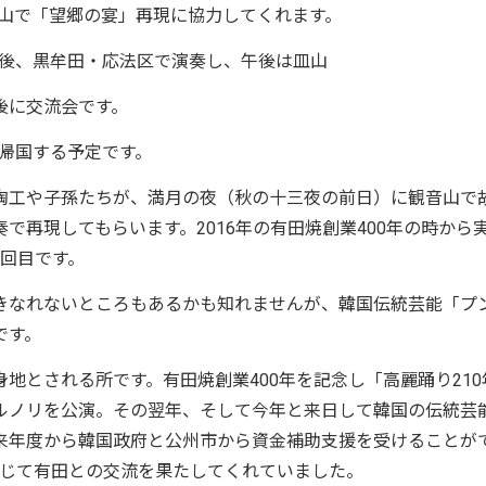
音山で「望郷の宴」再現に協力してくれます。
の後、黒牟田・応法区で演奏し、午後は皿山
後に交流会です。
で帰国する予定です。
陶工や子孫たちが、満月の夜（秋の十三夜の前日）に観音山で
で再現してもらいます。2016年の有田焼創業400年の時から
3回目です。
きなれないところもあるかも知れませんが、韓国伝統芸能「プ
です。
地とされる所です。有田焼創業400年を記念し「高麗踊り210
ルノリを公演。その翌年、そして今年と来日して韓国の伝統芸
来年度から韓国政府と公州市から資金補助支援を受けることが
投じて有田との交流を果たしてくれていました。