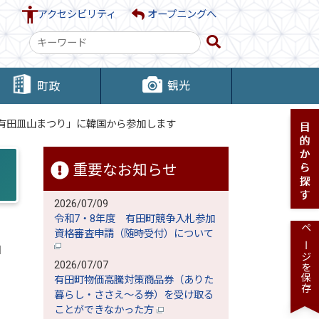
アクセシビリティ
オープニングへ
検
索
キ
観光
町政
ー
ワ
有田皿山まつり」に韓国から参加します
ー
ド
重要なお知らせ
2026/07/09
令和7・8年度 有田町競争入札参加
資格審査申請（随時受付）について
ページを保存
加
2026/07/07
有田町物価高騰対策商品券（ありた
暮らし・ささえ～る券）を受け取る
ことができなかった方