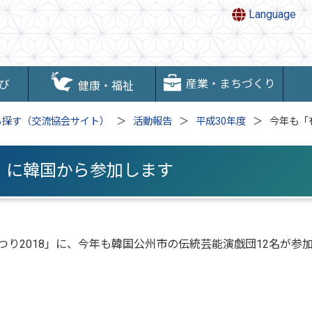
Language
産業・まちづくり
び
健康・福祉
ら探す（交流協会サイト）
活動報告
平成30年度
今年も「
」に韓国から参加します
つり2018」に、今年も韓国公州市の伝統芸能演戯団12名が参