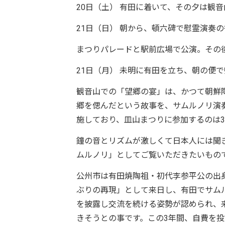
20日（土） 有田に着いて、その夕は観
21日（日） 朝から、頓六碑で慰霊演奏
まつりパレードと駅前広場で公演。その
21日（月） 未明に有田を立ち、朝の便
観音山での「望郷の宴」は、かつて朝鮮
郷を偲んだという故事を、サムルノリ演奏
施しており、皿山まつりに参加するのは
鐘の音とリズムが激しくて日本人には聞
ムルノリ」としてご覧いただきたいもの
公州市は有田焼陶祖・初代李参平公の出身
ぶりの再現」として来日し、有田でサム
を披露し交流を続ける姿勢が認められ、
きそうとの事です。この3年間、自費を