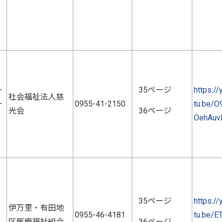
ー
35ページ
https://
社会福祉法人慈
ー
0955-41-2150
tu.be/O
光会
36ページ
OehAuv
35ページ
https://
伊万里・有田地
0955-46-4181
tu.be/E
区医療福祉組合
36ページ