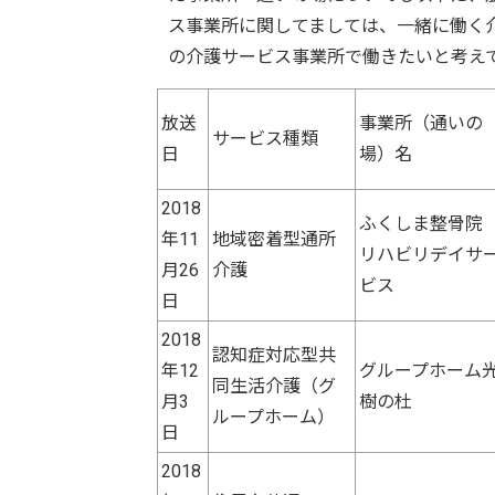
ス事業所に関してましては、一緒に働く
の介護サービス事業所で働きたいと考え
放送
事業所（通いの
サービス種類
日
場）名
2018
ふくしま整骨
年11
地域密着型通所
リハビリデイサ
月26
介護
ビス
日
2018
認知症対応型共
年12
グループホーム
同生活介護（グ
月3
樹の杜
ループホーム）
日
2018