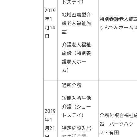
トステイ）
2019
地域密着型介
年1
特別養護老人施
護老人福祉施
月14
りんでんホーム
設
日
介護老人福祉
施設（特別養
護老人ホー
ム）
通所介護
短期入所生活
介護（ショー
2019
トステイ）
介護付複合福祉
年1
設 パークハウ
月21
特定施設入居
ス・有田
日
者生活介護