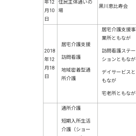
年12
住民主体通いの
黒川恵比寿会
月10
場
日
居宅介護支援事
業所ともなが
居宅介護支援
2018
訪問看護ステー
訪問看護
年12
ションともなが
月18
地域密着型通
デイサービスと
日
所介護
もなが
宅老所ともなが
通所介護
短期入所生活
介護（ショー