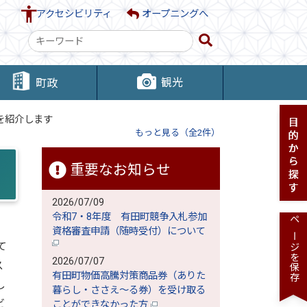
アクセシビリティ
オープニングへ
検
索
キ
観光
町政
ー
ワ
を紹介します
ー
もっと見る（全2件）
ド
重要なお知らせ
2026/07/09
令和7・8年度 有田町競争入札参加
ページを保存
資格審査申請（随時受付）について
て
2026/07/07
ス
有田町物価高騰対策商品券（ありた
し
暮らし・ささえ～る券）を受け取る
ビ
ことができなかった方