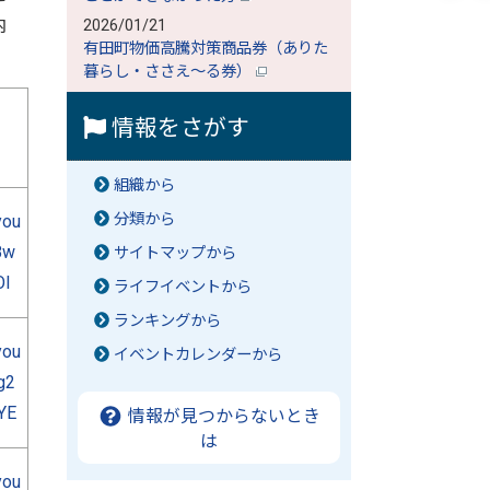
内
2026/01/21
有田町物価高騰対策商品券（ありた
暮らし・ささえ～る券）
情報をさがす
組織から
分類から
you
8w
サイトマップから
OI
ライフイベントから
ランキングから
you
イベントカレンダーから
g2
YE
情報が見つからないとき
は
you