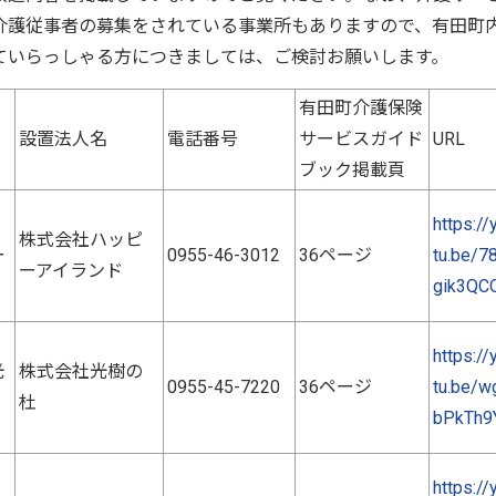
介護従事者の募集をされている事業所もありますので、有田町
ていらっしゃる方につきましては、ご検討お願いします。
有田町介護保険
設置法人名
電話番号
サービスガイド
URL
ブック掲載頁
院
https://
株式会社ハッピ
ー
0955-46-3012
36ページ
tu.be/7
ーアイランド
gik3QC
https://
光
株式会社光樹の
0955-45-7220
36ページ
tu.be/w
杜
bPkTh9
https://