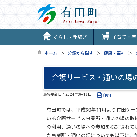
子育て・学
くらし・手続き
ホーム
分類から探す
健康・福祉
介護サービス・通いの場
最終更新日：
2024年3月18日
印刷
有田町では、平成30年11月より有田ケ
いる介護サービス事業所・通いの場の取
の利用、通いの場への参加を検討されて
た事業所・通いの場についても以下に、