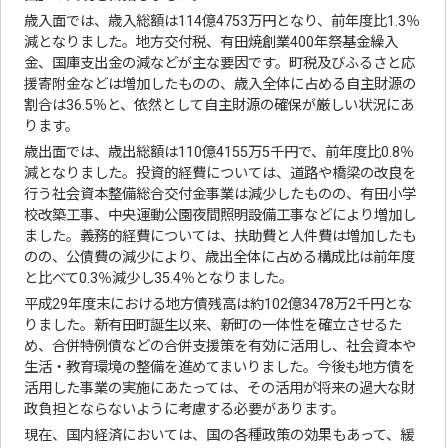
歳入面では、歳入総額は114億4753万円となり、前年度比1.3％
減となりました。地方交付税、有田焼創業400年祭基金繰入
金、国庫支出金の減などが主な要因です。町税及びふるさと応
援寄附金などは増加したものの、歳入全体に占める自主財源の
割合は36.5％と、依然として自主財源の確保が厳しい状況にあ
ります。
歳出面では、歳出総額は110億4155万5千円で、前年度比0.8％
減となりました。投資的経費については、道路や橋梁の改良を
行う社会資本整備総合交付金事業は減少したものの、有田小学
校改築工事、中央運動公園夜間照明設備工事などにより増加し
ました。義務的経費については、扶助費と人件費は増加したも
のの、公債費の減少により、歳出全体に占める構成比は前年度
と比べて0.3％減少し35.4％となりました。
平成29年度末における地方債残高は約102億3478万2千円とな
りました。新有田町誕生以来、新町の一体性を確立させるた
め、合併特例債などの合併支援策を有効に活用し、社会資本や
生活・教育環境の整備を進めてまいりました。今後も地方債を
活用した事業の実施にあたっては、その活用が将来の過大な財
政負担とならないように考慮する必要があります。
現在、国内経済においては、国の各種政策の効果もあって、緩