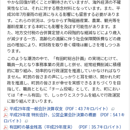
やかな回復が続くことが期待されていますが、海外経済の不確
実性などは、それに対する懸念材料となっています。また、平
成30年7月豪雨の経済に与える影響にも留意する必要がありま
す。これらの状況は、少なからず陶磁器産業、農業、観光等を
基幹産業とする本町にも影響を及ぼす可能性があります。ま
た、地方交付税の合併算定替えの段階的な縮減などにより歳入
が減少する一方、高齢化の進展に伴う社会保障関係費などの歳
出の増加により、町財政を取り巻く環境は厳しさを増しつつあ
ります。
このような潮流の中で、「有田町総合計画」の実現にむけて、
職員一丸となり事務事業の見直しと併せ、経常経費削減に積極
的に取り組み、効率的な行政運営を推進していかなければなり
ません。町民の皆さまの声にしっかりと耳を傾け、開かれた町
政を推進し、町民の皆さまが幸せを実感できるまちづくりを目
指して、職員とともに「チーム役場」として、また、町におい
ては「オール有田」で、しっかりとスクラムを組んで行政運営
に取り組んでまいります。
平成29年度一般会計決算収支（PDF：43.7キロバイト）
平成29年度 特別会計、公営企業会計決算の概要 （PDF：54.1キ
ロバイト）
有田町の基金残高（平成29年度末） （PDF：35.7キロバイト）