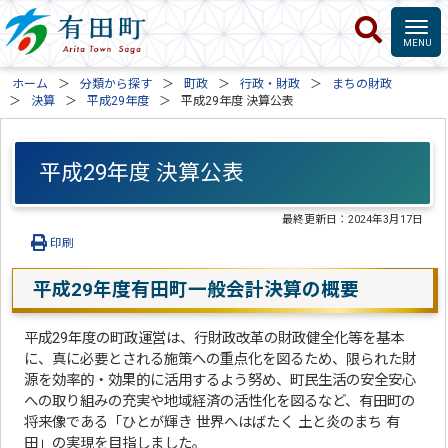
ホーム
分類から探す
町政
行政・財政
まちの財政
決算
平成29年度
平成29年度 決算公表
平成29年度 決算公表
最終更新日：
2024年3月17日
印刷
平成29年度有田町一般会計決算の概要
平成29年度の町政運営は、行財政改革の財政健全化等を基本
に、真に必要とされる施策への重点化を図るため、限られた財
源を効率的・効果的に活用するよう努め、町民生活の安全安心
への取り組みの充実や地域経済の活性化を図るなど、有田町の
将来像である「ひとが輝き 世界へはばたく 土と炎のまち 有
田」の実現を目指しました。