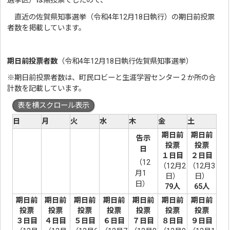
選挙区）は無投票でしたので、
直近の佐賀県知事選挙（令和4年12月18日執行）の期日前投票
者数を掲載しています。
期日前投票者数
（令和4年12月18日執行佐賀県知事選挙）
※期日前投票者数は、町民ロビーと生涯学習センター２か所の合
計数を記載しています。
表を横スクロール表示
日
月
火
水
木
金
土
期日前
期日前
告示
投票
投票
日
１日目
２日目
（12
（12月2
（12月3
月1
日）
日）
日）
79人
65人
期日前
期日前
期日前
期日前
期日前
期日前
期日前
投票
投票
投票
投票
投票
投票
投票
３日目
４日目
５日目
６日目
７日目
８日目
９日目