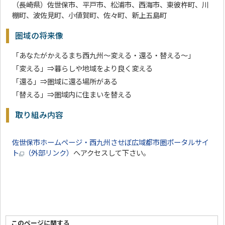
（長崎県）佐世保市、平戸市、松浦市、西海市、東彼杵町、川
棚町、波佐見町、小値賀町、佐々町、新上五島町
圏域の将来像
「あなたがかえるまち西九州～変える・還る・替える～」
「変える」⇒暮らしや地域をより良く変える
「還る」⇒圏域に還る場所がある
「替える」⇒圏域内に住まいを替える
取り組み内容
佐世保市ホームページ・西九州させぼ広域都市圏ポータルサイ
ト
（外部リンク）
へアクセスして下さい。
このページに関する