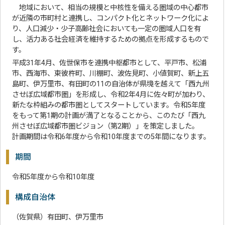
地域において、相当の規模と中核性を備える圏域の中心都市
が近隣の市町村と連携し、コンパクト化とネットワーク化によ
り、人口減少・少子高齢社会においても一定の圏域人口を有
し、活力ある社会経済を維持するための拠点を形成するもので
す。
平成31年4月、佐世保市を連携中枢都市として、平戸市、松浦
市、西海市、東彼杵町、川棚町、波佐見町、小値賀町、新上五
島町、伊万里市、有田町の11の自治体が県境を越えて「西九州
させぼ広域都市圏」を形成し、令和2年4月に佐々町が加わり、
新たな枠組みの都市圏としてスタートしています。令和5年度
をもって第1期の計画が満了となることから、このたび「西九
州させぼ広域都市圏ビジョン（第2期）」を策定しました。
計画期間は令和6年度から令和10年度までの5年間になります。
期間
令和5年度から令和10年度
構成自治体
（佐賀県）有田町、伊万里市