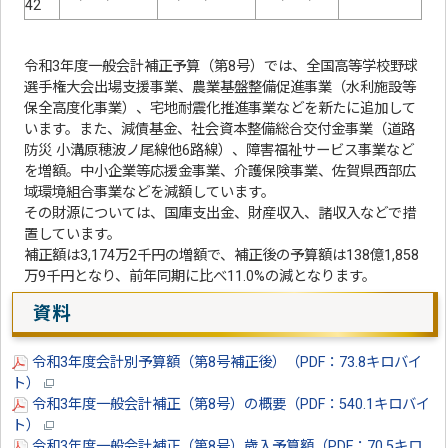
42
令和3年度一般会計補正予算（第8号）では、全国高等学校野球
選手権大会出場支援事業、農業基盤整備促進事業（水利施設等
保全高度化事業）、宅地耐震化推進事業などを新たに追加して
います。また、減債基金、社会資本整備総合交付金事業（道路
防災 小溝原穂波ノ尾線他6路線）、障害福祉サービス事業など
を増額。中小企業等応援金事業、介護保険事業、佐賀県西部広
域環境組合事業などを減額しています。
その財源については、国庫支出金、財産収入、諸収入などで措
置しています。
補正額は3,174万2千円の増額で、補正後の予算額は138億1,858
万9千円となり、前年同期に比べ11.0%の減となります。
資料
令和3年度会計別予算額（第8号補正後）（PDF：73.8キロバイ
ト）
令和3年度一般会計補正（第8号）の概要（PDF：540.1キロバイ
ト）
令和3年度一般会計補正（第8号）歳入予算額（PDF：70.5キロ