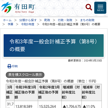
ホーム
分類から探す
町政
行政・財政
まちの財政
予算
令和3年度
令和3年度一般会計補正予算（第8号）の概要
令和3年度一般会計補正予算（第8号）
の概要
最終更新日：
2024年3月20日
印刷
表を横スクロール表示
令和3年度一般会計補正予算（第8号）の概要 （単位：千円）
3月
令和3年度3月
令和2年度3月
増減額（対
増減率（対
補正
補正後の予算
補正後の予算
前年度比
前年度比
額
額
額
較）
較）
31,7
13,818,589
15,525,264
▲1,706,675
▲11.0%