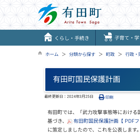
子育て・学
くらし・手続き
ホーム
分類から探す
町政
行政・
有田町国民保護計画
最終更新日：
2024年3月25日
印刷
有田町では、「武力攻撃事態等における
基づき、
有田町国民保護計画【 PDFファ
に策定しましたので、これを公表します