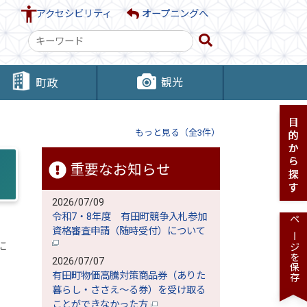
アクセシビリティ
オープニングへ
検
索
キ
観光
町政
ー
ワ
ー
もっと見る（全3件）
ド
重要なお知らせ
2026/07/09
令和7・8年度 有田町競争入札参加
ページを保存
資格審査申請（随時受付）について
に
2026/07/07
月
有田町物価高騰対策商品券（ありた
暮らし・ささえ～る券）を受け取る
ことができなかった方