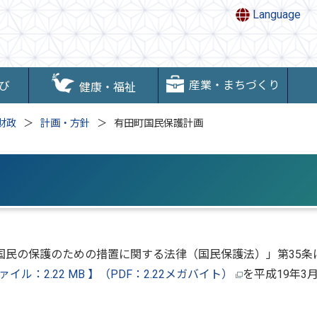
Language
産業・まちづくり
び
健康・福祉
財政
計画・方針
有田町国民保護計画
国民の保護のための措置に関する法律（国民保護法）」第35条
イル：2.22 MB 】（PDF：2.22メガバイト）
を平成19年3
。