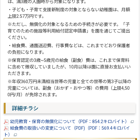
は、満3歳の入園時から対象になります。
・子ども・子育て支援新制度の対象とならない幼稚園は、月額
上限2.57万円です。
※ただし、無償化の対象となるための手続きが必要です。「子
育てのための施設等利用給付認定申請書」を園を通じてご提出
ください。
・給食費、通園送迎費、行事費などは、これまでどおり保護者
の負担になります。
※保育認定の3歳~5歳児の給食（副食）費は、これまで保育料
に含めて徴収していましたが、10月以降は園に直接お支払いい
ただきます。
※年収360万円未満相当世帯の児童と全ての世帯の第3子以降の
児童については、副食（おかず・おやつ等）の費用（上限4,50
0円/月）が免除されます。
詳細チラシ
幼児教育・保育の無償化について（PDF：854.2キロバイト）
給食費の取扱いの変更について（PDF)（PDF：569.4キロバイ
ト）