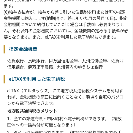
ます。
(6)給与支払者が、給与から差し引いた住民税を町または町の指定
金融機関に納入します(納期限は、差し引いた月の翌月10日)。指定
金融機関において納付していただく場合は手数料は必要ありませ
ん。それ以外の金融機関においては、金融機関の定める手数料が必
要となります。また、eLTAXを利用した電子納税もできます。
指定金融機関
佐賀銀行、長崎銀行、伊万里信用金庫、九州労働金庫、佐賀西
信用組合、伊万里市農協、九州管内のゆうちょ銀行
eLTAXを利用した電子納税
eLTAX（エルタックス）にて地方税共通納税システムを利用す
れば、金融機関の窓口に出向くことなく、職場や自宅のパソコ
ンから電子納税できます。
地方税共通納税のメリット
1．全ての都道府県・市区町村へ電子納税ができます。（複数
団体への一括納付が可能となります）
2．ダイレクト納付ができます。（町指定金融機関以外でも手