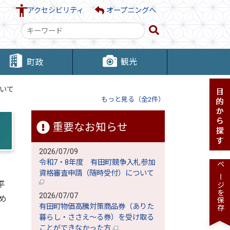
アクセシビリティ
オープニングへ
検
索
キ
観光
町政
ー
ワ
いて
ー
もっと見る（全2件）
ド
重要なお知らせ
2026/07/09
令和7・8年度 有田町競争入札参加
ページを保存
資格審査申請（随時受付）について
平
2026/07/07
め
有田町物価高騰対策商品券（ありた
暮らし・ささえ～る券）を受け取る
ことができなかった方