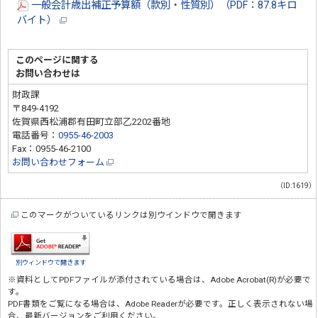
一般会計歳出補正予算額（款別・性質別）（PDF：87.8キロ
バイト）
このページに関する
お問い合わせは
財政課
〒849-4192
佐賀県西松浦郡有田町立部乙2202番地
電話番号：
0955-46-2003
Fax：0955-46-2100
お問い合わせフォーム
（ID:1619）
このマークがついているリンクは別ウインドウで開きます
別ウィンドウで開きます
※資料としてPDFファイルが添付されている場合は、
Adobe Acrobat(R)
が必要で
す。
PDF書類をご覧になる場合は、
Adobe Reader
が必要です。正しく表示されない場
合、最新バージョンをご利用ください。