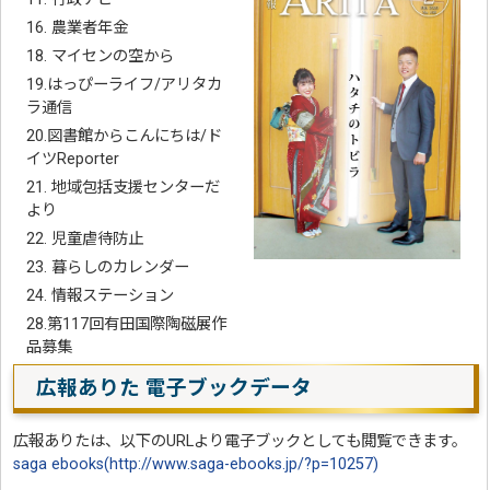
16. 農業者年金
18. マイセンの空から
19.はっぴーライフ/アリタカ
ラ通信
20.図書館からこんにちは/ド
イツReporter
21. 地域包括支援センターだ
より
22. 児童虐待防止
23. 暮らしのカレンダー
24. 情報ステーション
28.第117回有田国際陶磁展作
品募集
広報ありた 電子ブックデータ
広報ありたは、以下のURLより電子ブックとしても閲覧できます。
saga ebooks(http://www.saga-ebooks.jp/?p=10257)