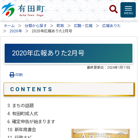
ホーム
分類から探す
町政
広聴・広報
広報ありた
2020年
2020年広報ありた2月号
2020年広報ありた2月号
最終更新日：
2024年1月17日
印刷
C O N T E N T S
3. まちの話題
4. 有田町成人式
6. 確定申告が始まります
10. 新年席書会
11. 行政ナビ