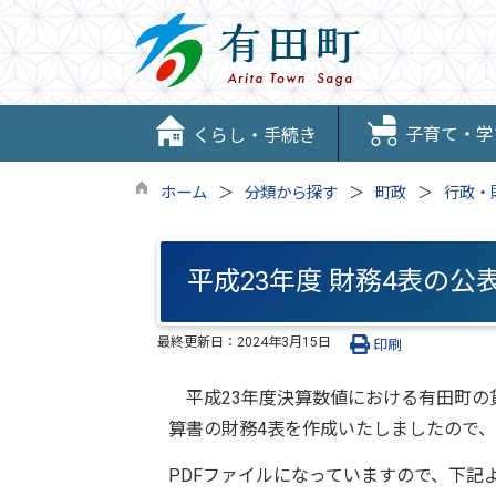
子育て・学
くらし・手続き
ホーム
分類から探す
町政
行政・
平成23年度 財務4表の公
最終更新日：
2024年3月15日
印刷
平成23年度決算数値における有田町の
算書の財務4表を作成いたしましたので
PDFファイルになっていますので、下記