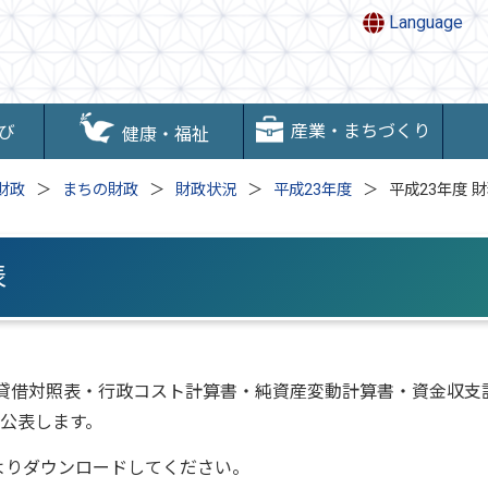
Language
産業・まちづくり
び
健康・福祉
財政
まちの財政
財政状況
平成23年度
平成23年度 
表
貸借対照表・行政コスト計算書・純資産変動計算書・資金収支
、公表します。
よりダウンロードしてください。