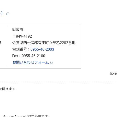
ト）
財政課
〒849-4192
る
佐賀県西松浦郡有田町立部乙2202番地
電話番号：
0955-46-2003
Fax：0955-46-2100
お問い合わせフォーム
（ID:1
で開きます
、
Adobe Acrobat(R)
が必要です。