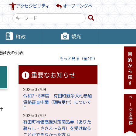
アクセシビリティ
オープニングへ
検
索
キ
観光
町政
ー
ワ
財務4表の公表
ー
もっと見る（全2件）
ド
重要なお知らせ
2026/07/09
令和7・8年度 有田町競争入札参加
ページを保存
資格審査申請（随時受付）について
計
2026/07/07
有田町物価高騰対策商品券（ありた
暮らし・ささえ～る券）を受け取る
ことができなかった方