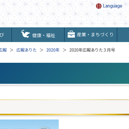
Language
産業・まちづくり
び
健康・福祉
広報
広報ありた
2020年
2020年広報ありた３月号