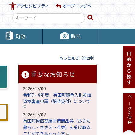
アクセシビリティ
オープニングへ
検
索
キ
観光
町政
ー
ワ
ー
もっと見る（全2件）
ド
重要なお知らせ
2026/07/09
令和7・8年度 有田町競争入札参加
ページを保存
資格審査申請（随時受付）について
2026/07/07
有田町物価高騰対策商品券（ありた
暮らし・ささえ～る券）を受け取る
ことができなかった方