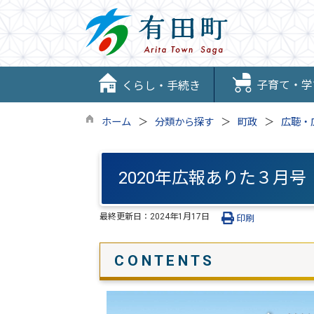
子育て・学
くらし・手続き
ホーム
分類から探す
町政
広聴・
2020年広報ありた３月号
最終更新日：
2024年1月17日
印刷
C O N T E N T S