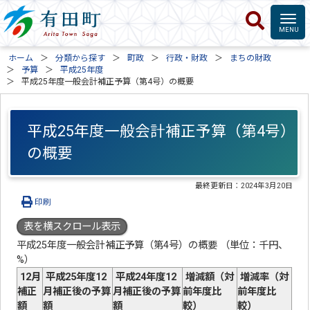
ホーム
分類から探す
町政
行政・財政
まちの財政
予算
平成25年度
平成25年度一般会計補正予算（第4号）の概要
平成25年度一般会計補正予算（第4号）
の概要
最終更新日：
2024年3月20日
印刷
表を横スクロール表示
平成25年度一般会計補正予算（第4号）の概要 （単位：千円、
%）
12月
平成25年度12
平成24年度12
増減額（対
増減率（対
補正
月補正後の予算
月補正後の予算
前年度比
前年度比
額
額
額
較）
較）