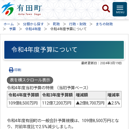
ホーム
分類から探す
町政
行政・財政
まちの財政
予算
令和4年度
令和4年度予算について
令和4年度予算について
最終更新日：
2024年3月19日
印刷
表を横スクロール表示
令和4年度当初予算の特徴 （当初予算ベース）
令和4年度予算額
令和3年度予算額
増減額
増減率
109億8,500万円
112億7,200万円
▲2億8,700万円
▲2.5%
令和4年度有田町の一般会計予算規模は、109億8,500万円とな
り、対前年度比で2.5%減少しました。