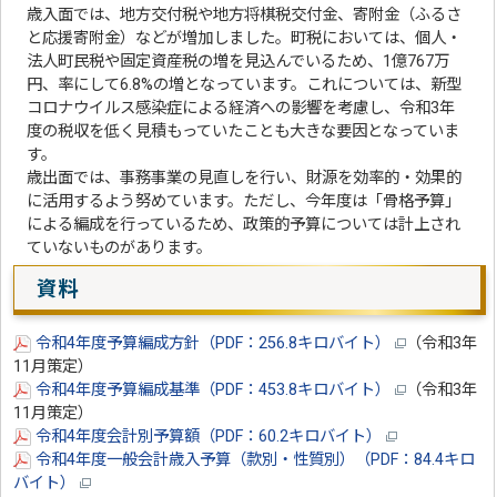
​歳入面では、地方交付税や地方将棋税交付金、寄附金（ふるさ
と応援寄附金）などが増加しました。町税においては、個人・
法人町民税や固定資産税の増を見込んでいるため、1億767万
円、率にして6.8%の増となっています。これについては、新型
コロナウイルス感染症による経済への影響を考慮し、令和3年
度の税収を低く見積もっていたことも大きな要因となっていま
す。
歳出面では、事務事業の見直しを行い、財源を効率的・効果的
に活用するよう努めています。ただし、今年度は「骨格予算」
による編成を行っているため、政策的予算については計上され
ていないものがあります。
資料
令和4年度予算編成方針（PDF：256.8キロバイト）
（令和3年
11月策定）
令和4年度予算編成基準（PDF：453.8キロバイト）
（令和3年
11月策定）
令和4年度会計別予算額（PDF：60.2キロバイト）
令和4年度一般会計歳入予算（款別・性質別）（PDF：84.4キロ
バイト）