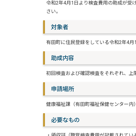
令和2年4月1日より検査費用の助成が受
さい。
対象者
有田町に住民登録をしている令和2年4月
助成内容
初回検査および確認検査をそれぞれ、上限5
申請場所
健康福祉課（有田町福祉保健センター内
必要なもの
・領収証（聴覚検査費用が記載されてい