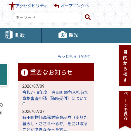
アクセシビリティ
オープニングへ
検
索
キ
観光
町政
ー
ワ
ー
もっと見る（全5件）
ド
重要なお知らせ
2026/07/09
令和7・8年度 有田町競争入札参加
ページを保存
資格審査申請（随時受付）について
の
2026/07/07
婦
有田町物価高騰対策商品券（ありた
暮らし・ささえ～る券）を受け取る
ことができなかった方