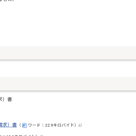
求）書
請求）書
（
ワード：22.9キロバイト）