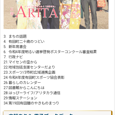
3.
まちの話題
4. 有田町二十歳のつどい
5. 新年席書会
6. 令和4年度明るい選挙啓発ポスターコンクール審査結果
7
. 行政ナビ
21.マイセンの空から
22.地域包括支援センターだより
23.スポーツ/3市町広域連携企画
24.令和4年度有田町スポーツ協会表彰
26.暮らしのカレンダー
27.図書館からこんにちは
28.はっぴーライフ/アリタカラ通信
29.情報ステーション
34.第19回有田雛のやきものまつり