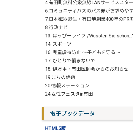
4.有田町無料公衆無線LANサービススタ
6.コミュニティバスのパス券がお求めや
7.日本磁器誕生・有田焼創業400年のP
8.行政ナビ
13. はっぴーライフ /Wussten Sie schon…
14. スポーツ
16. 児童虐待防止 ～子どもを守る～
17. ひとりで悩まないで
18. 伊万里・有田医師会からのお知らせ
19.まちの話題
20.情報ステーション
24.女性フェスタin有田
電子ブックデータ
HTML5版