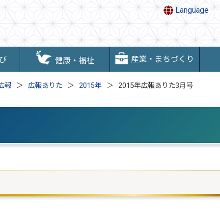
Language
産業・まちづくり
び
健康・福祉
広報
広報ありた
2015年
2015年広報ありた3月号