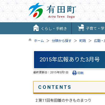
子育て・学
くらし・手続き
ホーム
分類から探す
町政
広聴・
2015年広報ありた3月号
最終更新日：
2015年3月1日
印刷
C O N T E N T S
2.第11回有田雛のやきものまつり