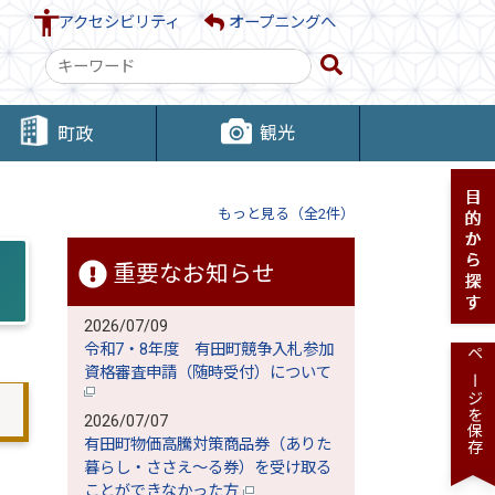
アクセシビリティ
オープニングへ
検
索
キ
観光
町政
ー
ワ
ー
もっと見る（全2件）
ド
重要なお知らせ
2026/07/09
令和7・8年度 有田町競争入札参加
ページを保存
資格審査申請（随時受付）について
2026/07/07
有田町物価高騰対策商品券（ありた
暮らし・ささえ～る券）を受け取る
ことができなかった方