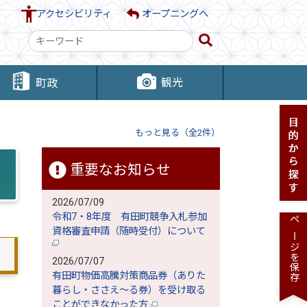
アクセシビリティ
オープニングへ
検
索
キ
観光
町政
ー
ワ
ー
もっと見る（全2件）
ド
重要なお知らせ
2026/07/09
令和7・8年度 有田町競争入札参加
ページを保存
資格審査申請（随時受付）について
2026/07/07
有田町物価高騰対策商品券（ありた
暮らし・ささえ～る券）を受け取る
ことができなかった方