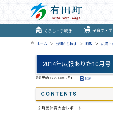
子育て・学
くらし・手続き
ホーム
分類から探す
町政
広聴・
2014年広報ありた10月号
最終更新日：
2014年10月1日
印刷
C O N T E N T S
2.町民体育大会レポート