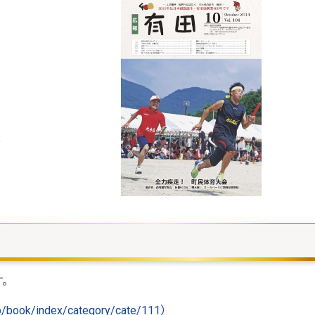
?
す。
/book/index/category/cate/111）