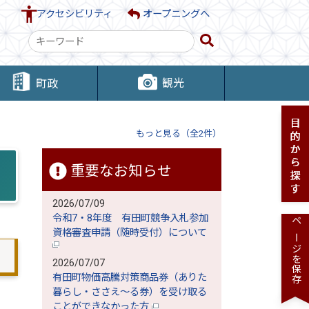
アクセシビリティ
オープニングへ
検
索
キ
観光
町政
ー
ワ
ー
もっと見る（全2件）
ド
重要なお知らせ
2026/07/09
令和7・8年度 有田町競争入札参加
ページを保存
資格審査申請（随時受付）について
2026/07/07
有田町物価高騰対策商品券（ありた
暮らし・ささえ～る券）を受け取る
ことができなかった方