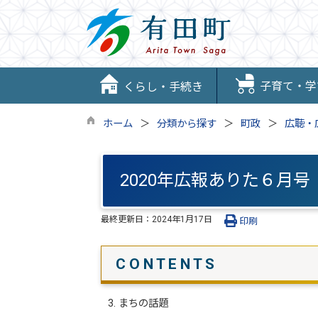
子育て・学
くらし・手続き
ホーム
分類から探す
町政
広聴・
2020年広報ありた６月号
最終更新日：
2024年1月17日
印刷
C O N T E N T S
3. まちの話題