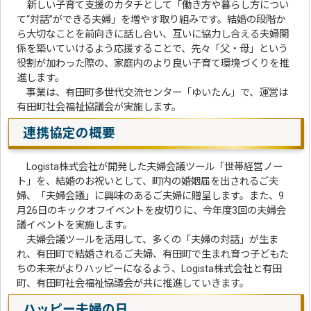
新しい子育て支援のカタチとして「働き方や暮らし方につい
て“対話”ができる夫婦」を増やす取り組みです。結婚の段階か
ら大切なことを前向きに話し合い、互いに協力し合える夫婦関
係を築いていけるよう応援することで、先々「父・母」という
役割が加わった際の、家庭内のより良い子育て環境づくりを推
進します。
事業は、有田町多世代交流センター「ゆいたん」で、運営は
有田町社会福祉協議会が実施します。
連携協定の概要
Logista株式会社が開発した夫婦会議ツール「世帯経営ノー
ト」を、結婚のお祝いとして、町内の婚姻届を出されるご夫
婦、「夫婦会議」に興味のあるご夫婦に贈呈します。また、9
月26日のキックオフイベントを皮切りに、今年度3回の夫婦会
議イベントを実施します。
夫婦会議ツールを活用して、多くの「夫婦の対話」が生ま
れ、有田町で結婚されるご夫婦、有田町で生まれ育つ子どもた
ちの未来がよりハッピーになるよう、Logista株式会社と有田
町、有田町社会福祉協議会が共に推進していきます。
ハッピー夫婦の日