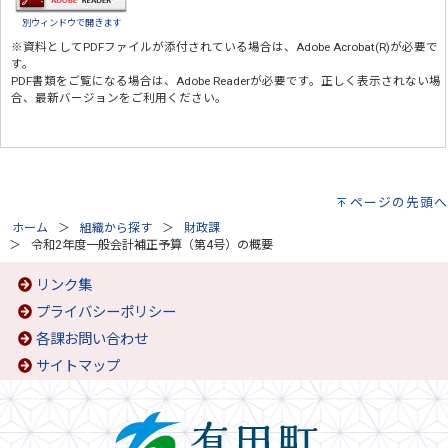
別ウィンドウで開きます
※資料としてPDFファイルが添付されている場合は、
Adobe Acrobat(R)
が必要で
す。
PDF書類をご覧になる場合は、
Adobe Reader
が必要です。正しく表示されない場
合、最新バージョンをご利用ください。
ページの先頭へ
ホーム
組織から探す
財政課
令和2年度一般会計補正予算（第4号）の概要
リンク集
プライバシーポリシー
各課お問い合わせ
サイトマップ