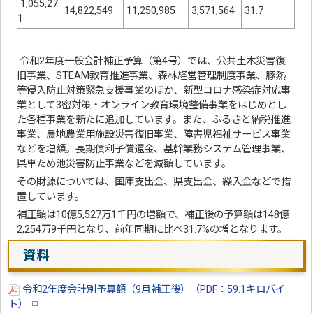
1,055,27
14,822,549
11,250,985
3,571,564
31.7
1
令和2年度一般会計補正予算（第4号）では、公共土木災害復
旧事業、STEAM教育推進事業、森林経営管理制度事業、豚熱
等侵入防止対策緊急支援事業のほか、新型コロナ感染症対応事
業として3密対策・オンライン教育環境整備事業をはじめとし
た各種事業を新たに追加しています。また、ふるさと納税推進
事業、農地農業用施設災害復旧事業、障害児福祉サービス事業
などを増額。長期債利子償還金、基幹業務システム管理事業、
県単ため池災害防止事業などを減額しています。
その財源については、国庫支出金、県支出金、繰入金などで措
置しています。
補正額は10億5,527万1千円の増額で、補正後の予算額は148億
2,254万9千円となり、前年同期に比べ31.7%の増となります。
資料
令和2年度会計別予算額（9月補正後）（PDF：59.1キロバイ
ト）