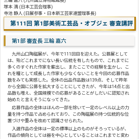
三輪 嘉六 (九州国立博物館館長)
塚本 満 (日本工芸会理事)
寺池 静人 (日展参事・日本新工芸家連盟理事長)
第111回 第1部美術工芸品・オブジェ 審査講評
第1部 審査長 三輪 嘉六
九州山口陶磁展が、今年で111回目を迎えた。公募展として
は、殆どこれまでにない長い伝統を有したもので、これまでに
多くのすぐれた作家を輩出し、またここでの経験を生かし、こ
れを糧として成長した作家も少なくないことを今回の応募作品
数をみても実感した。全体の出品作品数は139点、そして昨年
から全国に公募を拡大することにしてきたが、今年は14点と出
品数も増え、全国規模での応募があることがしだいに認知され
始めたと言えそうになってきた。
応募作品の全体はほんの一部を除いて一定のレベル以上の力
量を持つ作品で占められており、この陶磁展の持つ伝統的な位
置づけや重みを改めて認識させられた。
入選作品の全体は一定の標準以上のものがそろっているが、
作品の傾向としては器を中心としていることはこれまでと変わ