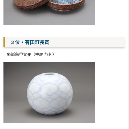
3 位・有田町長賞
象嵌亀甲文壷（中尾 恭純）