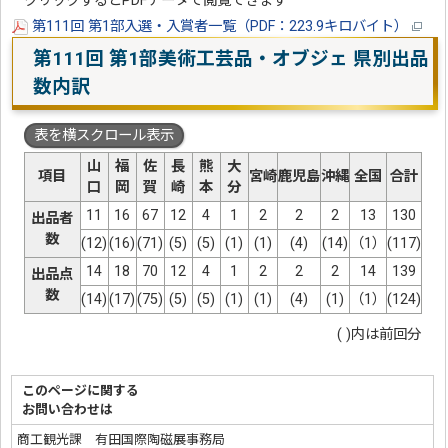
クリックするとPDFデータで閲覧できます
第111回 第1部入選・入賞者一覧（PDF：223.9キロバイト）
第111回 第1部美術工芸品・オブジェ 県別出品
数内訳
表を横スクロール表示
山
福
佐
長
熊
大
項目
宮崎
鹿児島
沖縄
全国
合計
口
岡
賀
崎
本
分
11
16
67
12
4
1
2
2
2
13
130
出品者
数
(12)
(16)
(71)
(5)
(5)
(1)
(1)
(4)
(14)
（1）
(117)
14
18
70
12
4
1
2
2
2
14
139
出品点
数
(14)
(17)
(75)
(5)
(5)
(1)
(1)
(4)
(1)
（1）
(124)
( )内は前回分
このページに関する
お問い合わせは
商工観光課 有田国際陶磁展事務局