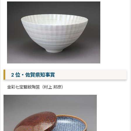
2 位・佐賀県知事賞
金彩七宝繋紋陶筥（村上 邦彦）