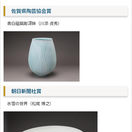
佐賀県陶芸協会賞
青白磁鎬彫深鉢（川添 貞秀）
朝日新聞社賞
氷雪の世界（松尾 博之）