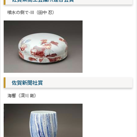
噴水の側で-III（田中 忍）
佐賀新聞社賞
海響（深川 剛）