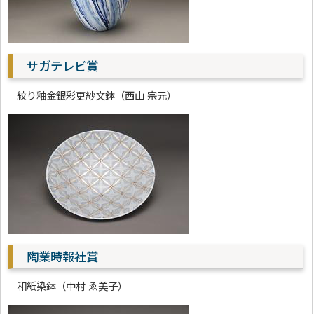
サガテレビ賞
絞り釉金銀彩更紗文鉢（西山 宗元）
陶業時報社賞
和紙染鉢（中村 ゑ美子）