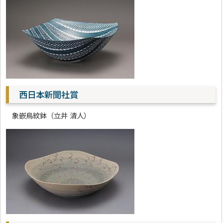
西日本新聞社賞
象嵌鳥紋鉢（立井 清人）