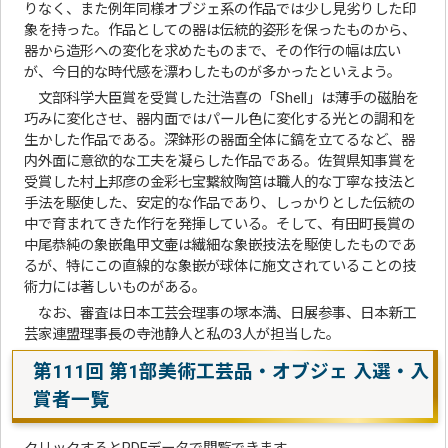
りなく、また例年同様オブジェ系の作品では少し見劣りした印
象を持った。作品としての器は伝統的姿形を保ったものから、
器から造形への変化を求めたものまで、その作行の幅は広い
が、今日的な時代感を漂わしたものが多かったといえよう。
文部科学大臣賞を受賞した辻浩喜の「Shell」は薄手の磁胎を
巧みに変化させ、器内面ではパール色に変化する光との調和を
生かした作品である。深鉢形の器面全体に鎬を立てるなど、器
内外面に意欲的な工夫を凝らした作品である。佐賀県知事賞を
受賞した村上邦彦の金彩七宝繋紋陶筥は職人的な丁寧な技法と
手法を駆使した、安定的な作品であり、しっかりとした伝統の
中で育まれてきた作行を発揮している。そして、有田町長賞の
中尾恭純の象嵌亀甲文壷は繊細な象嵌技法を駆使したものであ
るが、特にこの直線的な象嵌が球体に施文されていることの技
術力には著しいものがある。
なお、審査は日本工芸会理事の塚本満、日展参事、日本新工
芸家連盟理事長の寺池静人と私の3人が担当した。
第111回 第1部美術工芸品・オブジェ 入選・入
賞者一覧