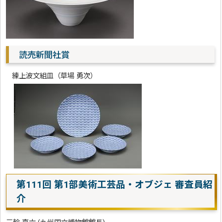
読売新聞社賞
練上波文組皿（草場 勇次）
第111回 第1部美術工芸品・オブジェ 審査員紹
介