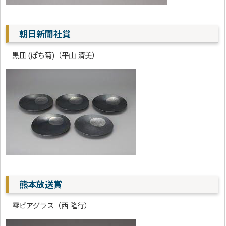
朝日新聞社賞
黒皿 (ぽち菊)（平山 清美）
熊本放送賞
雫ビアグラス（西 隆行）