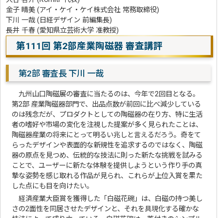
金子 晴美 (アイ・ケイ・ケイ株式会社 常務取締役)
下川 一哉 (日経デザイン 前編集長)
長井 千春 (愛知県立芸術大学 准教授)
第111回 第2部産業陶磁器 審査講評
第2部 審査長 下川 一哉
九州山口陶磁展の審査に当たるのは、今年で2回目となる。
第2部 産業陶磁器部門で、出品点数が前回に比べ減少している
のは残念だが、プロダクトとしての陶磁器の在り方、特に生活
者の嗜好や市場の変化を注視した提案が多く見られたことは、
陶磁器産業の将来にとって明るい兆しと言えるだろう。奇をて
らったデザインや表面的な新規性を追求するのではなく、陶磁
器の原点を見つめ、伝統的な技法に則った新たな挑戦を試みる
ことで、ユーザーに新たな体験を提供しようという作り手の真
摯な姿勢を感じ取れる作品が見られ、これらが上位入賞を果た
した点にも目を向けたい。
経済産業大臣賞を獲得した「白磁花碗」は、白磁の持つ美し
さの2面性を同居させたデザインと、それを具現化する確かな