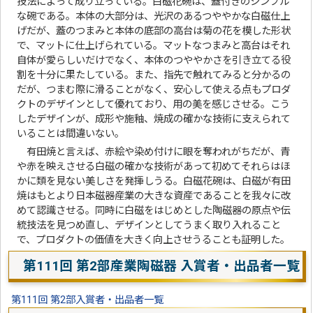
技法によって成り立っている。白磁花碗は、蓋付きのシンプル
な碗である。本体の大部分は、光沢のあるつややかな白磁仕上
げだが、蓋のつまみと本体の底部の高台は菊の花を模した形状
で、マットに仕上げられている。マットなつまみと高台はそれ
自体が愛らしいだけでなく、本体のつややかさを引き立てる役
割を十分に果たしている。また、指先で触れてみると分かるの
だが、つまむ際に滑ることがなく、安心して使える点もプロダ
クトのデザインとして優れており、用の美を感じさせる。こう
したデザインが、成形や施釉、焼成の確かな技術に支えられて
いることは間違いない。
有田焼と言えば、赤絵や染め付けに眼を奪われがちだが、青
や赤を映えさせる白磁の確かな技術があって初めてそれらはほ
かに類を見ない美しさを発揮しうる。白磁花碗は、白磁が有田
焼はもとより日本磁器産業の大きな資産であることを我々に改
めて認識させる。同時に白磁をはじめとした陶磁器の原点や伝
統技法を見つめ直し、デザインとしてうまく取り入れること
で、プロダクトの価値を大きく向上させうることも証明した。
第111回 第2部産業陶磁器 入賞者・出品者一覧
第111回 第2部入賞者・出品者一覧