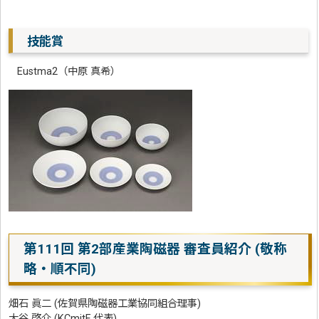
技能賞
Eustma2（中原 真希）
第111回 第2部産業陶磁器 審査員紹介
(敬称
略・順不同)
畑石 眞二 (佐賀県陶磁器工業協同組合理事)
大谷 啓介 (KCmitF 代表)