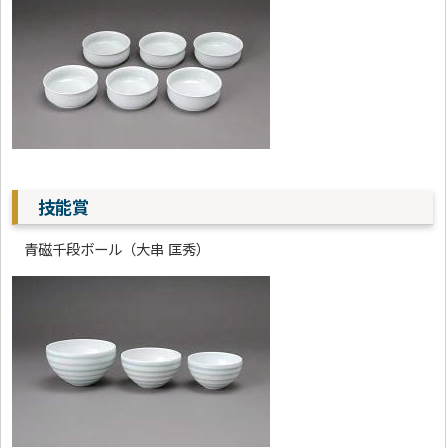
技能賞
青磁千段ボール（大串 匡秀）