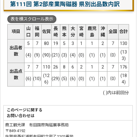
第111回 第2部産業陶磁器 県別出品数内訳
表を横スクロール表示
山
福
長
熊
大
宮
鹿児
沖
項目
佐賀
全国
合計
口
岡
崎
本
分
崎
島
縄
5
7
80
19
5
3
1
1
2
7
130
出品者
(13
数
(4)
(9)
(90)
(21)
(3)
(4)
(0)
(1)
(1)
（0）
3)
7
7
110
26
8
6
2
1
2
7
176
出品点
(12
(18
数
(6)
(10)
(29)
(5)
(6)
(0)
(1)
(1)
（0）
6)
4)
( )内は前回分
このページに関する
お問い合わせは
商工観光課 有田国際陶磁展事務局
〒849-4192
佐賀県西松浦郡有田町立部乙2202番地