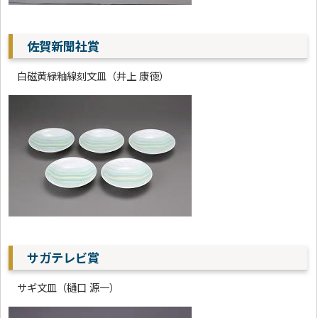
佐賀新聞社賞
白磁黄緑釉線刻文皿（井上 康徳）
サガテレビ賞
サギ文皿（樋口 源一）