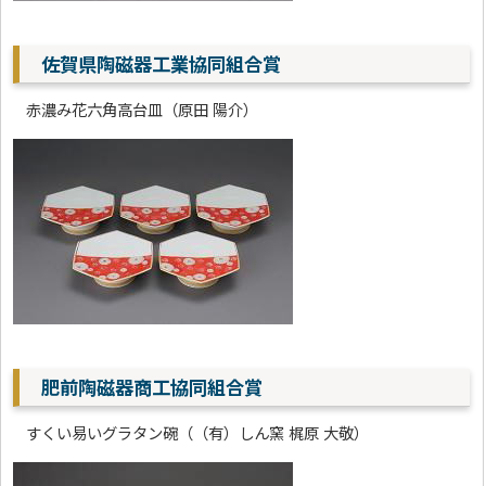
佐賀県陶磁器工業協同組合賞
赤濃み花六角高台皿（原田 陽介）
肥前陶磁器商工協同組合賞
すくい易いグラタン碗（（有）しん窯 梶原 大敬）