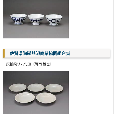
佐賀県陶磁器卸商業協同組合賞
灰釉鎬リム付皿（阿南 維也）