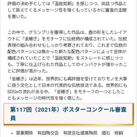
評価の決め手としては『温故知新』を感じつつ、尚且つ作品と
して訴えてくるメッセージ性を強くもっているかに審査の主眼
を置いた。
この中で、グランプリを獲得した作品は、壺の形をしたレイア
ウトに「金継ぎ」をモチーフに伝統柄が構成されていた。伝統
表現の組み合わせもしっかり考察されており、これまで伝統の
配色パターンには無かった新たな配色パターンによって全体が
構成されていたことで「温故知新」をストレートに感じつつ
も、丁寧に仕上げられた作品としてのインパクトが強かったこ
とに評価が高かった。
「金継ぎ」は近年、世界的にも再評価を受けておりモノを大事
に扱う文化として日本の代表的な伝統技法である。世界的にも
SDGsの流れがある中、「金継ぎ」をモチーフの一つとしたこ
ともメッセージの時代性を強く感じた。
第117回（2021年）ポスターコンクール審査
員
窯業関係 有田陶交会 有限会社畑萬陶苑 畑石 修嗣