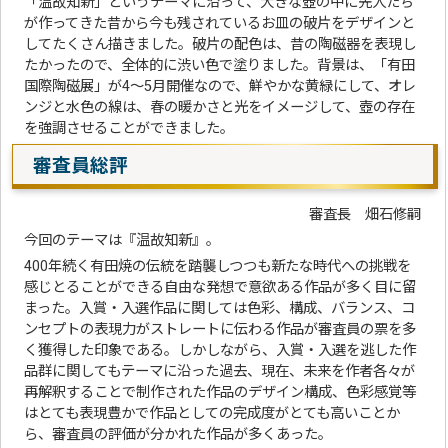
「温故知新」というテーマに沿って、大きな壺の中に先人たち
が作ってきた昔から今も残されているお皿の破片をデザインと
してたくさん描きました。破片の配色は、昔の陶磁器を表現し
たかったので、全体的に渋い色で塗りました。背景は、「有田
国際陶磁展」が4～5月開催なので、鮮やかな黄緑にして、オレ
ンジと水色の線は、春の暖かさと光をイメージして、壺の存在
を強調させることができました。
審査員総評
審査長 畑石修嗣
今回のテーマは『温故知新』。
400年続く有田焼の伝統を踏襲しつつも新たな時代への挑戦を
感じとることができる自由な発想で意欲ある作品が多く目に留
まった。入賞・入選作品に関しては色彩、構成、バランス、コ
ンセプトの表現力がストレートに伝わる作品が審査員の票を多
く獲得した印象である。しかしながら、入賞・入選を逃した作
品群に関してもテーマに沿った過去、現在、未来を作者各々が
再解釈することで制作された作品のデザイン構成、色彩感覚等
はとても表現豊かで作品としての完成度がとても高いことか
ら、審査員の評価が分かれた作品が多くあった。