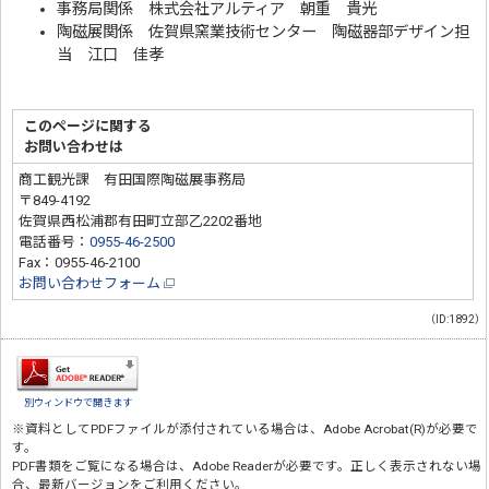
事務局関係 株式会社アルティア 朝重 貴光
陶磁展関係 佐賀県窯業技術センター 陶磁器部デザイン担
当 江口 佳孝
このページに関する
お問い合わせは
商工観光課 有田国際陶磁展事務局
〒849-4192
佐賀県西松浦郡有田町立部乙2202番地
電話番号：
0955-46-2500
Fax：0955-46-2100
お問い合わせフォーム
（ID:1892）
別ウィンドウで開きます
※資料としてPDFファイルが添付されている場合は、
Adobe Acrobat(R)
が必要で
す。
PDF書類をご覧になる場合は、
Adobe Reader
が必要です。正しく表示されない場
合、最新バージョンをご利用ください。