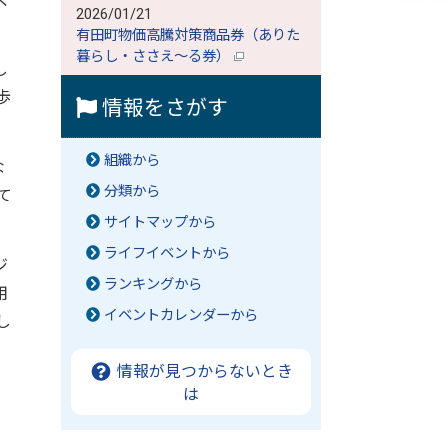
2026/01/21
有田町物価高騰対策商品券（ありた
暮らし・ささえ～る券）
し
歩
情報をさがす
組織から
な
分類から
て
サイトマップから
ライフイベントから
ジ
ランキングから
用
イベントカレンダーから
し
情報が見つからないとき
佳英
は