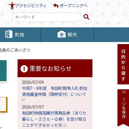
アクセシビリティ
オープニングへ
検
索
キ
観光
町政
ー
ワ
会長のごあいさつ
ー
ド
重要なお知らせ
2026/07/09
令和7・8年度 有田町競争入札参加
資格審査申請（随時受付）について
ページを保存
2026/07/07
有田町物価高騰対策商品券（ありた
暮らし・ささえ～る券）を受け取る
き
ことができなかった方
く