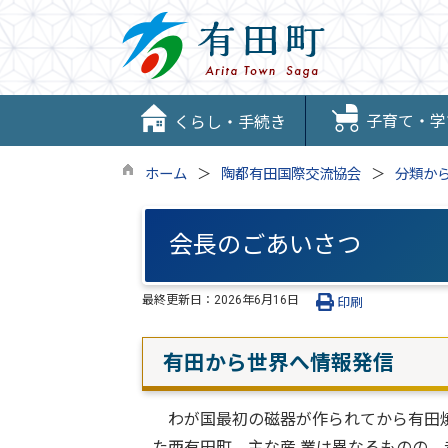
子育て・学
くらし・手続き
ホーム
陶都有田国際交流協会
分類か
会長のごあいさつ
最終更新日：
2026年6月16日
印刷
有田から世界へ情報発信
わが国最初の磁器が作られてから有田焼
た西有田町。主な産 業は異なるものの、