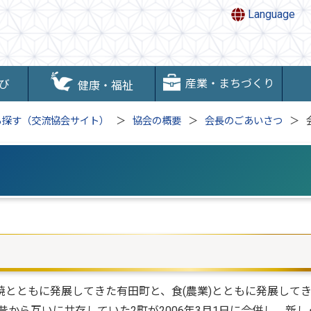
Language
産業・まちづくり
び
健康・福祉
ら探す（交流協会サイト）
協会の概要
会長のごあいさつ
とともに発展してきた有田町と、食(農業)とともに発展して
昔から互いに共存していた2町が2006年3月1日に合併し、新し