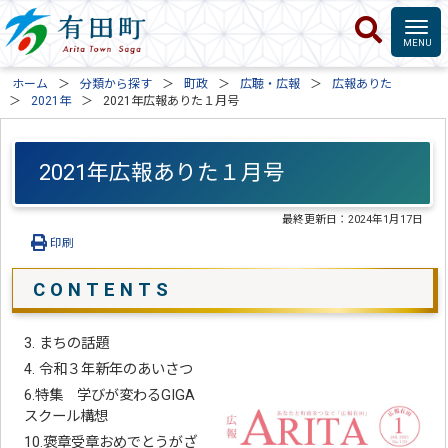
ホーム
分類から探す
町政
広聴・広報
広報ありた
2021年
2021年広報ありた１月号
2021年広報ありた１月号
最終更新日：
2024年1月17日
印刷
C O N T E N T S
3. まちの話題
4. 令和３年新年のあいさつ
6.特集 学びが変わるGIGA
スクール構想
10.褒章受章おめでとうがざ