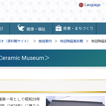
Language
産業・まちづくり
び
健康・福祉
探す（資料館サイト）
施設案内
有田陶磁美術館
有田陶磁美術
ramic Museum＞
第一号として昭和29年
年（1874年）に建てら