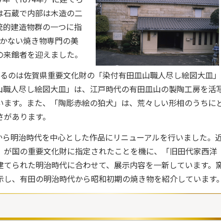
は石蔵で内部は木造の二
統的建造物群の一つに指
しかない焼き物専門の美
の来館者を迎えました。
るのは佐賀県重要文化財の「染付有田皿山職人尽し絵図大皿」
山職人尽し絵図大皿」は、江戸時代の有田皿山の製陶工房を活
います。また、「陶彫赤絵の狛犬」は、荒々しい形相のうちに
さがあります。
日から明治時代を中心とした作品にリニューアルを行いました。
」が国の重要文化財に指定されたことを機に、「旧田代家西洋
建てられた明治時代に合わせて、展示内容を一新しています。
示し、有田の明治時代から昭和初期の焼き物を紹介しています