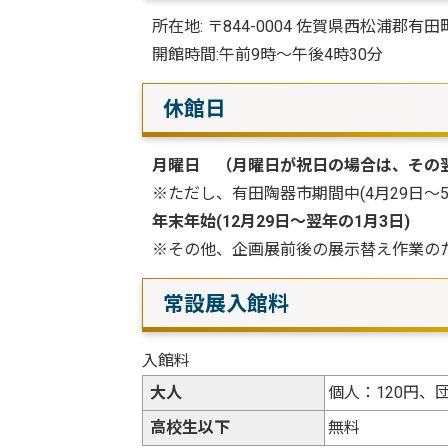
所在地: 〒844-0004 佐賀県西松浦郡有田町
開館時間:午前9時〜午後4時30分
休館日
月曜日 （月曜日が祝日の場合は、その
※ただし、有田陶器市期間中(4月29日〜5
年末年始(12月29日〜翌年の1月3日)
※その他、企画展前後の展示替え作業の
常設展入館料
入館料
大人
個人：120円、
高校生以下
無料