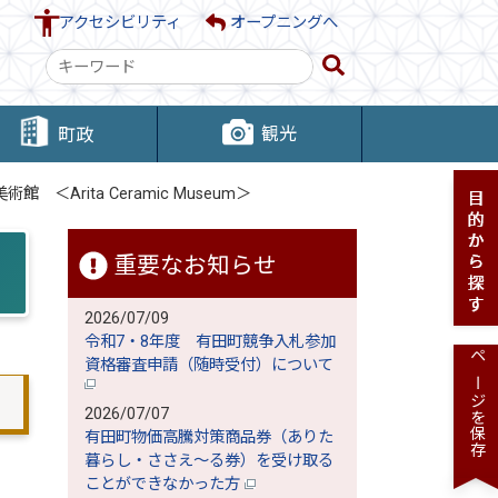
アクセシビリティ
オープニングへ
検
索
キ
観光
町政
ー
ワ
館 ＜Arita Ceramic Museum＞
ー
ド
重要なお知らせ
2026/07/09
令和7・8年度 有田町競争入札参加
資格審査申請（随時受付）について
ページを保存
2026/07/07
有田町物価高騰対策商品券（ありた
暮らし・ささえ～る券）を受け取る
ことができなかった方