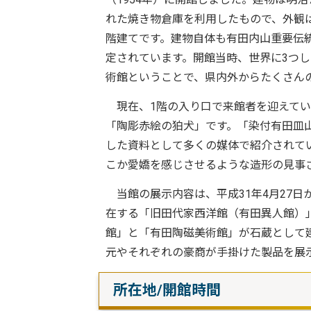
れた焼き物倉庫を利用したもので、外観
階建てです。建物自体も有田内山重要伝
定されています。開館当時、世界に3つ
術館ということで、県内外からたくさん
現在、1階の入り口で来館者を迎えてい
「陶彫赤絵の狛犬」です。「染付有田皿
した資料として多くの媒体で紹介されて
こか愛嬌を感じさせるような造形の見事
当館の展示内容は、平成31年4月27
在する「旧田代家西洋館（有田異人館）
館」と「有田陶磁美術館」が石蔵として
元やそれぞれの豪商が手掛けた製品を展
所在地/開館時間