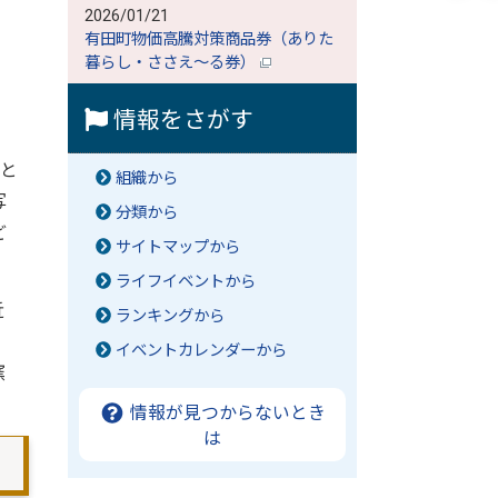
2026/01/21
有田町物価高騰対策商品券（ありた
暮らし・ささえ～る券）
情報をさがす
と
組織から
写
分類から
ど
サイトマップから
ライフイベントから
近
ランキングから
イベントカレンダーから
窯
。
情報が見つからないとき
は