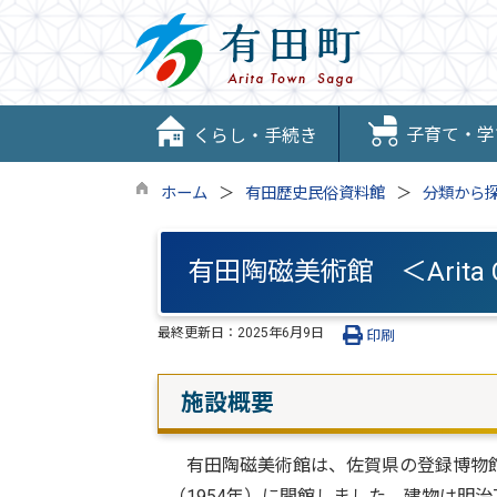
子育て・学
くらし・手続き
ホーム
有田歴史民俗資料館
分類から
有田陶磁美術館 ＜Arita Ce
最終更新日：
2025年6月9日
印刷
施設概要
有田陶磁美術館は、佐賀県の登録博物館
（1954年）に開館しました。建物は明治7