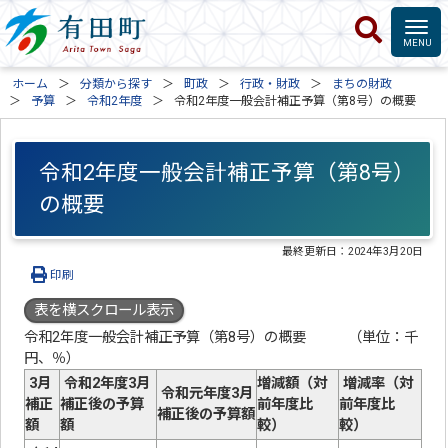
ホーム
分類から探す
町政
行政・財政
まちの財政
予算
令和2年度
令和2年度一般会計補正予算（第8号）の概要
令和2年度一般会計補正予算（第8号）
の概要
最終更新日：
2024年3月20日
印刷
表を横スクロール表示
令和2年度一般会計補正予算（第8号）の概要 （単位：千
円、％）
3月
令和2年度3月
増減額（対
増減率（対
令和元年度3月
補正
補正後の予算
前年度比
前年度比
補正後の予算額
額
額
較）
較）