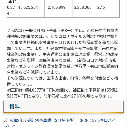
▲14
0,37
15,525,264
12,166,899
3,358,365
27.6
4
令和2年度一般会計補正予算（第8号）では、西有田中学校屋内
運動場改修事業のほか、新型コロナウイルス対応地方創生費と
して事業者持続化支援事業をはじめとした各種事業を新たに追
加しています。また、社会資本整備総合交付金事業（南原原宿
線道路改良事業）、中央運動公園施設管理事業、県営土地改良
事業などを増額。国民健康保険事業、（新型コロナ対応）3密
対策・オンライン教育環境整備事業、伊万里・有田地区衛生組
合事業などを減額しています。
その財源については、国庫支出金、町債、各種交付金などで措
置しています。
補正額は1億4,037万4千円の減額で、補正後の予算額は155億2,
526万4千円となり、前年同期に比べ27.6％の増となります。
資料
令和2年度会計別予算額（3月補正後）（PDF：59.6キロバイ
ト）