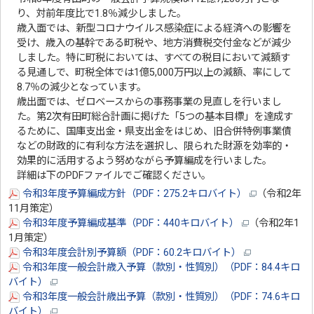
り、対前年度比で1.8％減少しました。
歳入面では、新型コロナウイルス感染症による経済への影響を
受け、歳入の基幹である町税や、地方消費税交付金などが減少
しました。特に町税においては、すべての税目において減額す
る見通しで、町税全体では1億5,000万円以上の減額、率にして
8.7％の減少となっています。
歳出面では、ゼロベースからの事務事業の見直しを行いまし
た。第2次有田町総合計画に掲げた「5つの基本目標」を達成す
るために、国庫支出金・県支出金をはじめ、旧合併特例事業債
などの財政的に有利な方法を選択し、限られた財源を効率的・
効果的に活用するよう努めながら予算編成を行いました。
詳細は下のPDFファイルでご確認ください。
令和3年度予算編成方針（PDF：275.2キロバイト）
（令和2年
11月策定）
令和3年度予算編成基準（PDF：440キロバイト）
（令和2年1
1月策定）
令和3年度会計別予算額（PDF：60.2キロバイト）
令和3年度一般会計歳入予算（款別・性質別）（PDF：84.4キロ
バイト）
令和3年度一般会計歳出予算（款別・性質別）（PDF：74.6キロ
バイト）