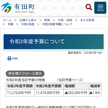
ホーム
分類から探す
町政
行政・財政
まちの財政
予算
令和3年度
令和3年度予算について
令和3年度予算について
最終更新日：
2024年3月19日
印刷
表を横スクロール表示
令和3年度当初予算の特徴 （当初予算ベース）
令和3年度予算額
令和2年度予算額
増減額
増減率
11,272,000千円
11,474,000千円
▲202,000千円
▲1.8％
令和3年度有田町の一般会計予算規模は112億7,200万円とな