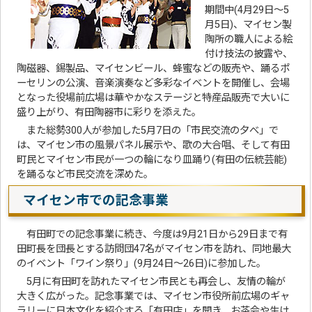
期間中(4月29日〜5
月5日)、マイセン製
陶所の職人による絵
付け技法の披露や、
陶磁器、錫製品、マイセンビール、蜂蜜などの販売や、踊るポ
ーセリンの公演、音楽演奏など多彩なイベントを開催し、会場
となった役場前広場は華やかなステージと特産品販売で大いに
盛り上がり、有田陶器市に彩りを添えた。
また総勢300人が参加した5月7日の「市民交流の夕べ」で
は、マイセン市の風景パネル展示や、歌の大合唱、そして有田
町民とマイセン市民が一つの輪になり皿踊り(有田の伝統芸能)
を踊るなど市民交流を深めた。
マイセン市での記念事業
有田町での記念事業に続き、今度は9月21日から29日まで有
田町長を団長とする訪問団47名がマイセン市を訪れ、同地最大
のイベント「ワイン祭り」(9月24日〜26日)に参加した。
5月に有田町を訪れたマイセン市民とも再会し、友情の輪が
大きく広がった。記念事業では、マイセン市役所前広場のギャ
ラリーに日本文化を紹介する「有田店」を開き、お茶会や生け