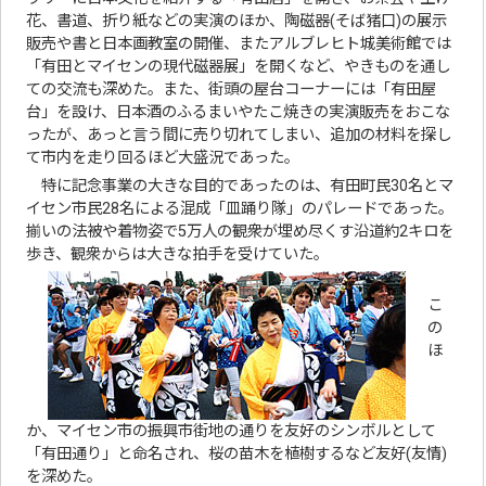
花、書道、折り紙などの実演のほか、陶磁器(そば猪口)の展示
販売や書と日本画教室の開催、またアルブレヒト城美術館では
「有田とマイセンの現代磁器展」を開くなど、やきものを通し
ての交流も深めた。また、街頭の屋台コーナーには「有田屋
台」を設け、日本酒のふるまいやたこ焼きの実演販売をおこな
ったが、あっと言う間に売り切れてしまい、追加の材料を探し
て市内を走り回るほど大盛況であった。
特に記念事業の大きな目的であったのは、有田町民30名とマ
イセン市民28名による混成「皿踊り隊」のパレードであった。
揃いの法被や着物姿で5万人の観衆が埋め尽くす沿道約2キロを
歩き、観衆からは大きな拍手を受けていた。
こ
の
ほ
か、マイセン市の振興市街地の通りを友好のシンボルとして
「有田通り」と命名され、桜の苗木を植樹するなど友好(友情)
を深めた。