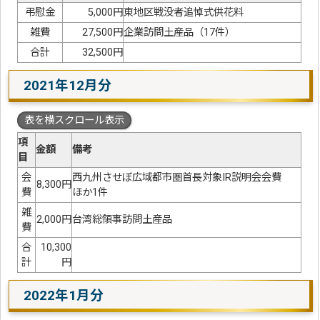
弔慰金
5,000円
東地区戦没者追悼式供花料
雑費
27,500円
企業訪問土産品（17件）
合計
32,500円
2021年12月分
表を横スクロール表示
項
金額
備考
目
会
西九州させぼ広域都市圏首長対象IR説明会会費
8,300円
費
ほか1件
雑
2,000円
台湾総領事訪問土産品
費
合
10,300
計
円
2022年1月分