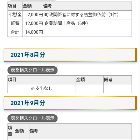
項目
金額
備考
弔慰金
2,000円
町政関係者に対する初盆御仏前（1件）
雑費
12,000円
企業訪問土産品（6件）
合計
14,000円
2021年8月分
表を横スクロール表示
項目
金額
備考
※支出なし
2021年9月分
表を横スクロール表示
項
金額
備考
目