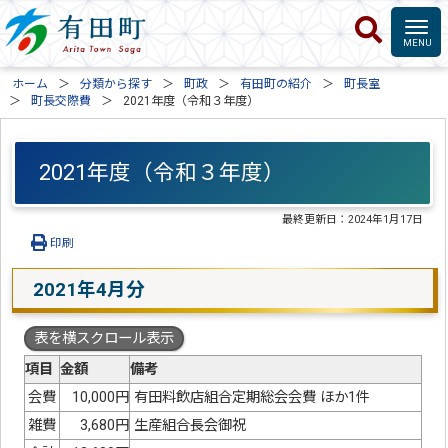
ホーム
分類から探す
町政
有田町の紹介
町長室
町長交際費
2021年度（令和３年度）
2021年度（令和３年度）
最終更新日：
2024年1月17日
印刷
2021年4月分
表を横スクロール表示
項目
金額
備考
会費
10,000円
有田料飲店組合定期総会会費 ほか1件
雑費
3,680円
生産組合長会御祝