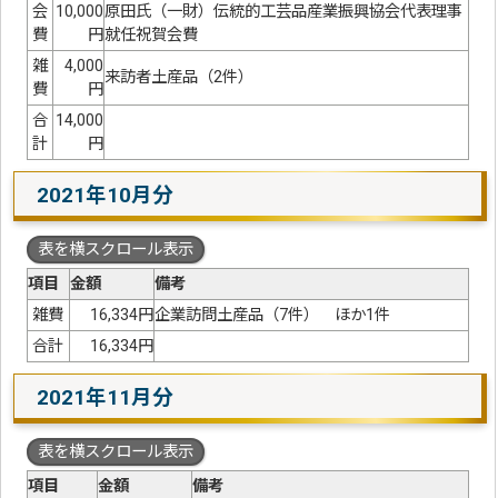
会
10,000
原田氏（一財）伝統的工芸品産業振興協会代表理事
費
円
就任祝賀会費
雑
4,000
来訪者土産品（2件）
費
円
合
14,000
計
円
2021年10月分
表を横スクロール表示
項目
金額
備考
雑費
16,334円
企業訪問土産品（7件） ほか1件
合計
16,334円
2021年11月分
表を横スクロール表示
項目
金額
備考