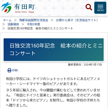
ホーム
陶都有田国際交流協会
分類から探す（交流協会サイト）
活動報告
令和3年度
日独交流160年記念 絵本の紹介とミニコンサート
日独交流160年記念 絵本の紹介とミニ
コンサート
最終更新日：
2024年1月17日
印刷
有田小学校には、ドイツのシュトゥットガルトにあるピアノメ
ーカー・シードマイヤー製のピアノがあります。
９５年前に輸入され、今は鍵盤が痛むなどして使われていませ
ん。「有田とドイツと音楽と」実行委員会は、そのピアノの絵
本「ドイツから来たピアノ」を制作し、有田小学校の子供たち
へ贈りました。