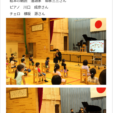
絵本の朗読 落語家 柳家三三さん
ピアノ 川口 成彦さん
チェロ 横坂 源さん