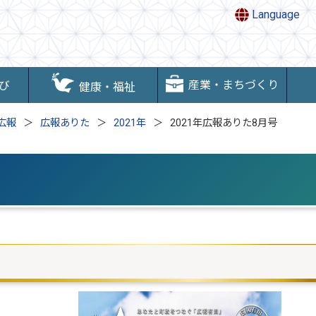
Language
産業・まちづくり
び
健康・福祉
広報
広報ありた
2021年
2021年広報ありた8月号