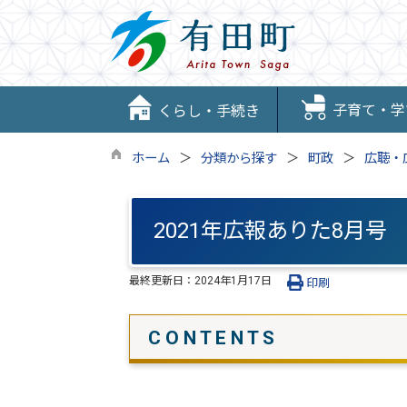
子育て・学
くらし・手続き
ホーム
分類から探す
町政
広聴・
2021年広報ありた8月号
最終更新日：
2024年1月17日
印刷
C O N T E N T S