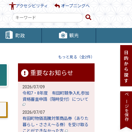
アクセシビリティ
オープニングへ
検
索
キ
観光
町政
ー
ワ
ー
もっと見る（全2件）
ド
重要なお知らせ
2026/07/09
令和7・8年度 有田町競争入札参加
ページを保存
資格審査申請（随時受付）について
2026/07/07
有田町物価高騰対策商品券（ありた
暮らし・ささえ～る券）を受け取る
ことができなかった方