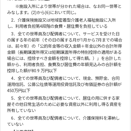
※施設入所により世帯が分かれた場合は、なお同一世帯と
みなします。(2)から(6)において同じ。
2．介護保険施設又は地域密着型介護老人福祉施設に入所
し、利用者負担第4段階の食費・居住費を負担している
3．全ての世帯員及び配偶者について、サービスを受けた日
の属する年の前年（その日の属する月が1月から7月までの場合
は、前々年）の「公的年金等の収入金額＋年金以外の合計所得
金額（長期譲渡所得又は短期譲渡所得の特別控除の適用がある
場合には、控除すべき金額を控除して得た額。）」を合計した
額から、利用者負担、食費及び居住費の年額見込みの合計額を
控除した額が80.9 万円以下
4．全ての世帯員及び配偶者について、現金、預貯金、合同
運用信託、公募公社債等運用投資信託及び有価証券の合計額が
450万円以下
5．全ての世帯員及び配偶者について、居住の用に供する家
屋その他日常生活のために必要な資産以外に利用し得る資産を
所有していない
6．全ての世帯員及び配偶者について、介護保険料を滞納し
ていない