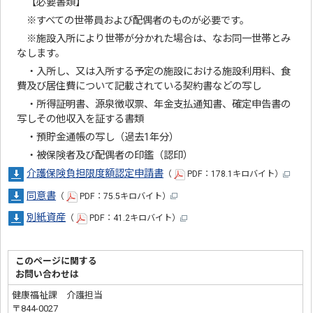
【必要書類】
※すべての世帯員および配偶者のものが必要です。
※施設入所により世帯が分かれた場合は、なお同一世帯とみ
なします。
・入所し、又は入所する予定の施設における施設利用料、食
費及び居住費について記載されている契約書などの写し
・所得証明書、源泉徴収票、年金支払通知書、確定申告書の
写しその他収入を証する書類
・預貯金通帳の写し（過去1年分）
・被保険者及び配偶者の印鑑（認印）
介護保険負担限度額認定申請書
（
PDF：178.1キロバイト）
同意書
（
PDF：75.5キロバイト）
別紙資産
（
PDF：41.2キロバイト）
このページに関する
お問い合わせは
健康福祉課 介護担当
〒844-0027