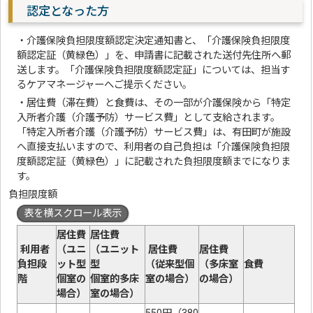
認定となった方
・介護保険負担限度額認定決定通知書と、「介護保険負担限度
額認定証（黄緑色）」を、申請書に記載された送付先住所へ郵
送します。「介護保険負担限度額認定証」については、担当す
るケアマネージャーへご提示ください。
・居住費（滞在費）と食費は、その一部が介護保険から「特定
入所者介護（介護予防）サービス費」として支給されます。
「特定入所者介護（介護予防）サービス費」は、有田町が施設
へ直接支払いますので、利用者の自己負担は「介護保険負担限
度額認定証（黄緑色）」に記載された負担限度額までになりま
す。
負担限度額
表を横スクロール表示
居住費
居住費
利用者
（ユニ
（ユニット
居住費
居住費
負担段
ット型
型
（従来型個
（多床室
食費
階
個室の
個室的多床
室の場合）
の場合）
場合）
室の場合）