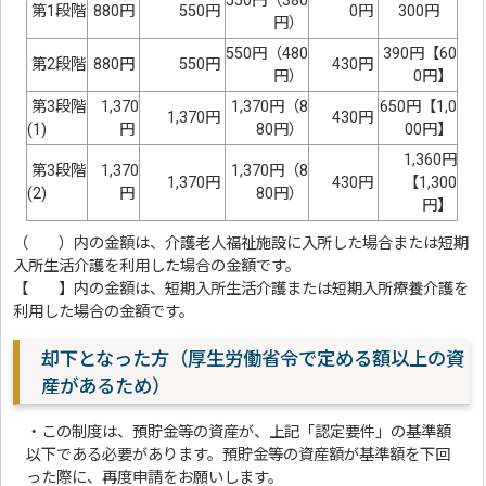
550円（380
第1段階
880円
550円
0円
300円
円）
550円（480
390円【60
第2段階
880円
550円
430円
円）
0円】
第3段階
1,370
1,370円（8
650円【1,0
1,370円
430円
(1)
円
80円）
00円】
1,360円
第3段階
1,370
1,370円（8
1,370円
430円
【1,300
(2)
円
80円）
円】
（ ）内の金額は、介護老人福祉施設に入所した場合または短期
入所生活介護を利用した場合の金額です。
【 】内の金額は、短期入所生活介護または短期入所療養介護を
利用した場合の金額です。
却下となった方（厚生労働省令で定める額以上の資
産があるため）
・この制度は、預貯金等の資産が、上記「認定要件」の基準額
以下である必要があります。預貯金等の資産額が基準額を下回
った際に、再度申請をお願いします。