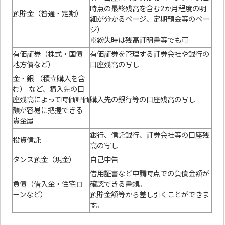
時点の最終残高を含む2か月程度の明
預貯金（普通・定期）
細が分かるページ、定期預金等のペー
ジ）
※紛失時は残高証明書等でも可
有価証券（株式・国債
有価証券を管理する証券会社や銀行の
地方債など）
口座残高の写し
金・銀 （積立購入を含
む） など、購入先の口
座残高によって時価評価
購入先の銀行等の口座残高の写し
額が容易に把握できる
貴金属
銀行、信託銀行、証券会社等の口座残
投資信託
高の写し
タンス預金（現金）
自己申告
借用証書など申請時点での負債金額が
負債（借入金・住宅ロ
確認できる書類。
ーンなど）
預貯金額等から差し引くことができま
す。