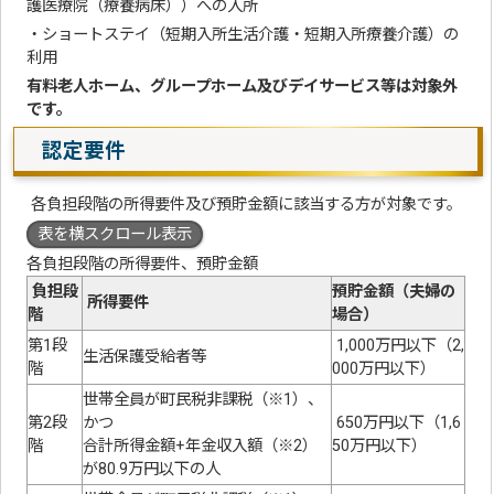
護医療院（療養病床））への入所
・ショートステイ（短期入所生活介護・短期入所療養介護）の
利用
有料老人ホーム、グループホーム及びデイサービス等は対象外
です。
認定要件
各負担段階の所得要件及び預貯金額に該当する方が対象です。
表を横スクロール表示
各負担段階の所得要件、預貯金額
負担段
預貯金額（夫婦の
所得要件
階
場合）
第1段
1,000万円以下（2,
生活保護受給者等
階
000万円以下）
世帯全員が町民税非課税（※1）、
第2段
かつ
650万円以下（1,6
階
合計所得金額+年金収入額（※2）
50万円以下）
が80.9万円以下の人