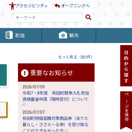
アクセシビリティ
オープニングへ
検
索
キ
観光
町政
ー
ワ
ー
もっと見る（全2件）
ド
重要なお知らせ
2026/07/09
令和7・8年度 有田町競争入札参加
ページを保存
資格審査申請（随時受付）について
2026/07/07
有田町物価高騰対策商品券（ありた
暮らし・ささえ～る券）を受け取る
ことができなかった方