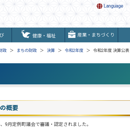
Language
産業・まちづくり
び
健康・福祉
財政
まちの財政
決算
令和2年度
令和2年度 決算公表
算の概要
が、9月定例町議会で審議・認定されました。