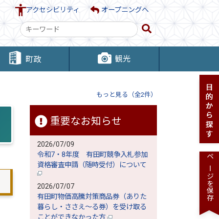
アクセシビリティ
オープニングへ
検
索
キ
観光
町政
ー
ワ
ー
もっと見る（全2件）
ド
重要なお知らせ
2026/07/09
令和7・8年度 有田町競争入札参加
ページを保存
資格審査申請（随時受付）について
2026/07/07
有田町物価高騰対策商品券（ありた
暮らし・ささえ～る券）を受け取る
ことができなかった方