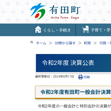
子育て・学
くらし・手続き
ホーム
分類から探す
町政
行政・
令和2年度 決算公表
最終更新日：
2024年3月17日
印刷
令和2年度有田町一般会計決
令和2年度の一般会計と特別会計の決算