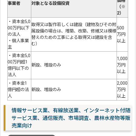
価格
事業者
対象となる設備投資
（※
2）
・資本金5,0
取得又は製作若しくは建設（建物及びその附
00万円以下
500
属設備の場合は、増築、改築、修繕又は模様
の法人
万円
替えのための工事による取得又は建設を含
・個人事業
以上
む）
主
・資本金5,0
1,000
00万円超1
新設、増設のみ
万円
億円以下の
以上
法人
・資本金1
2,000
億円超の法
新設、増設のみ
万円
人
以上
情報サービス業、有線放送業、インターネット付随
サービス業、通信販売、市場調査、農林水産物等販
売業向け