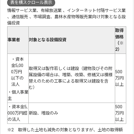
表を横スクロール表示
情報サービス業、有線放送業 、インターネット付随サービス業
、通信販売 、市場調査、農林水産物等販売業向け対象となる設
備投資
取得
価格
事業者
対象となる設備投資
（※
2）
・資本
金5,00
取得又は製作若しくは建設（建物及びその附
0万円
500
属設備の場合は、増築、改築、修繕又は模様
以下の
万円
替えのための工事による取得又は建設を含
法人
以上
む）
・個人事業
主
・資本金5,
500
000万円超
新設、増設のみ
万円
の法人
以上
※2 取得した土地も減免の対象となりますが、土地の取得額