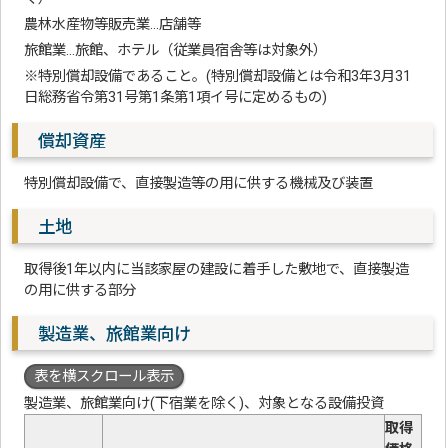
農林水産物等販売業…店舗等
旅館業…旅館、ホテル（従業員宿舎等は対象外）
※特別償却設備であること。(特別償却設備とは令和3年3月31
日総務省令第31号第1条第1項イ号に定めるもの)
償却資産
特別償却設備で、直接製造等の用に供する機械及び装置
土地
取得後1年以内に当該家屋の建設に着手した敷地で、直接製造
の用に供する部分
製造業、旅館業向け
表を横スクロール表示
製造業、旅館業向け(下宿業を除く)、対象となる設備投資
取得