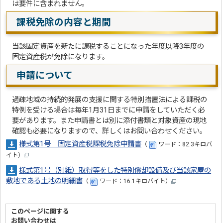
は要件に含まれません。
課税免除の内容と期間
当該固定資産を新たに課税することになった年度以降3年度の
固定資産税が免除になります。
申請について
過疎地域の持続的発展の支援に関する特別措置法による課税の
特例を受ける場合は毎年1月31日までに申請をしていただく必
要があります。また申請書とは別に添付書類と対象資産の現地
確認も必要になりますので、詳しくはお問い合わせください。
様式第1号 固定資産税課税免除申請書
（
ワード：82.3キロバ
イト）
様式第1号（別紙）取得等をした特別償却設備及び当該家屋の
敷地である土地の明細書
（
ワード：16.1キロバイト）
このページに関する
お問い合わせは