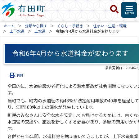
ホーム
分類から探す
くらし・手続き
住まい・生活・環境
上下水道
上水道
令和6年4月から水道料金が変わります
令和6年4月から水道料金が変わります
最終更新日：
2024年
印刷
全国的に、水道施設の老朽化による漏水事故が社会問題になってい
す。
当町でも、町内の水道管の約43％が法定耐用年数の40年を経過し
り、年間100件以上の漏水が発生しています。
町民のみなさんに安全な水を安定してお届けするためには、古くな
水道管の交換や、施設を新しくする必要があり、多額の費用がかか
す。
合併から15年間、水道料金を据え置いてきましたが、上下水道事業