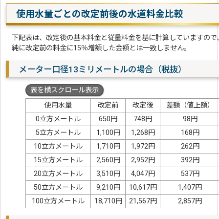
使用水量ごとの改定前後の水道料金比較
下記表は、改定後の基本料金と従量料金を基に計算していますので
純に改定前の料金に15％増額した金額とは一致しません。
メーター口径13ミリメートルの場合（税抜）
表を横スクロール表示
使用水量
改定前
改定後
差額（値上額）
0立方メートル
650円
748円
98円
5立方メートル
1,100円
1,268円
168円
10立方メートル
1,710円
1,972円
262円
15立方メートル
2,560円
2,952円
392円
20立方メートル
3,510円
4,047円
537円
50立方メートル
9,210円
10,617円
1,407円
100立方メートル
18,710円
21,567円
2,857円