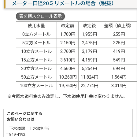
メーター口径20ミリメートルの場合（税抜）
表を横スクロール表示
使用水量
改定前
改定後
差額（値上額）
0立方メートル
1,700円
1,955円
255円
5立方メートル
2,150円
2,475円
325円
10立方メートル
2,760円
3,179円
419円
15立方メートル
3,610円
4,159円
549円
20立方メートル
4,560円
5,254円
694円
50立方メートル
10,260円
11,824円
1,564円
100立方メートル
19,760円
22,774円
3,014円
※今回水道料金のみ改定し、下水道使用料金は変わりません。
このページに関する
お問い合わせは
上下水道課 上水道担当
〒849-4192