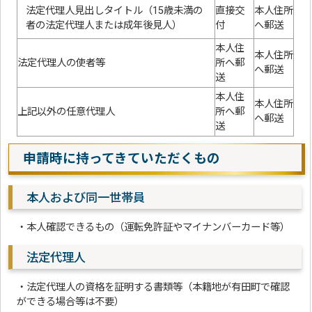
法定代理人見出しタイトル（15歳未満の
直接交
本人住所
者の法定代理人または成年後見人）
付
へ郵送
本人住
本人住所
法定代理人の使者等
所へ郵
へ郵送
送
本人住
本人住所
上記以外の任意代理人
所へ郵
へ郵送
送
申請時に持ってきていただくもの
本人および同一世帯員
・本人確認できるもの（運転免許証やマイナンバーカード等）
法定代理人
・法定代理人の資格を証明する書類等（本籍地が有田町で確認
ができる場合等は不要）