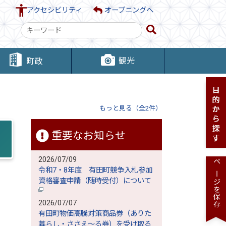
アクセシビリティ
オープニングへ
検
索
キ
観光
町政
ー
ワ
ー
ド
もっと見る（全2件）
重要なお知らせ
2026/07/09
ページを保存
令和7・8年度 有田町競争入札参加
資格審査申請（随時受付）について
2026/07/07
有田町物価高騰対策商品券（ありた
暮らし・ささえ～る券）を受け取る