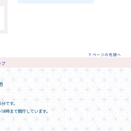
ページの先頭へ
ップ
地
5分です。
み18時まで開庁しています。