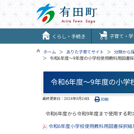
子育て・学
くらし・手続き
ホーム
ありた子育てサイト
分類から
令和6年度～9年度の小学校使用教科用図書
令和6年度～9年度の小
最終更新日：
2024年3月24日
印刷
令和6年度から令和9年度まで使用する
令和6年度小学校使用教科用図書採択結果