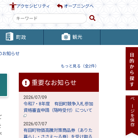
アクセシビリティ
オープニングへ
検
索
キ
観光
町政
ー
ワ
のお知らせ
ー
ド
もっと見る（全2件）
重要なお知らせ
2026/07/09
ページを保存
令和7・8年度 有田町競争入札参加
資格審査申請（随時受付）について
ご
2026/07/07
を
有田町物価高騰対策商品券（ありた
が
暮らし・ささえ～る券）を受け取る