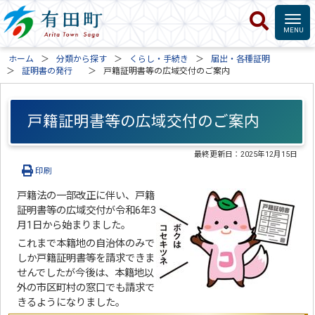
ホーム
分類から探す
くらし・手続き
届出・各種証明
証明書の発行
戸籍証明書等の広域交付のご案内
戸籍証明書等の広域交付のご案内
最終更新日：
2025年12月15日
印刷
戸籍法の一部改正に伴い、戸籍
証明書等の広域交付が令和6年3
月1日から始まりました。
これまで本籍地の自治体のみで
しか戸籍証明書等を請求できま
せんでしたが今後は、本籍地以
外の市区町村の窓口でも請求で
きるようになりました。