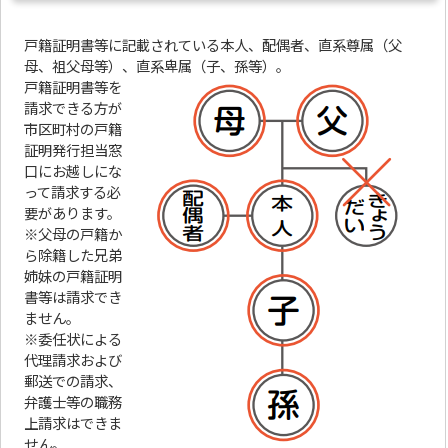
戸籍証明書等に記載されている本人、配偶者、直系尊属（父
母、祖父母等）、直系卑属（子、孫等）。
戸籍証明書等を
請求できる方が
市区町村の戸籍
証明発行担当窓
口にお越しにな
って請求する必
要があります。
※父母の戸籍か
ら除籍した兄弟
姉妹の戸籍証明
書等は請求でき
ません。
※委任状による
代理請求および
郵送での請求、
弁護士等の職務
上請求はできま
せん。