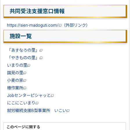
共同受注支援窓口情報
https://sien-madoguti.com/
（外部リンク）
施設一覧
「あすなろの里」
「やきものの里」
いまりの里
国見の里
小麦の家
椿作業所
Jobセンターピシャッと
にこにこいまり
就労継続支援B型事業所 いこい
このページに関する