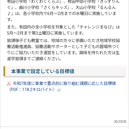
有田小学校「わくわくくらぶ」、有田中部小学校「きっずりん
ぐ」、曲川小学校「さくらキッズ」、大山小学校「るんるん
♪」は、各小学校内で6月～2月までの水曜日に実施していま
す。
また、有田内の全小学校を対象とした「チャレンジまなび」は
5月～2月まで第3土曜日に実施しています。
放課後子ども教室では、地域の方々に参画いただき地域学校協
働活動推進員、協働活動サポーターとして子どもの居場所づく
りにご協力いただき運営をしています。興味を持たれた方は生
涯学習課までご連絡ください。
本事業で設定している目標値
令和7年度に事業で重点的に取り組む課題に応じた目標値
（PDF：118.2キロバイト）
（ID:2320）